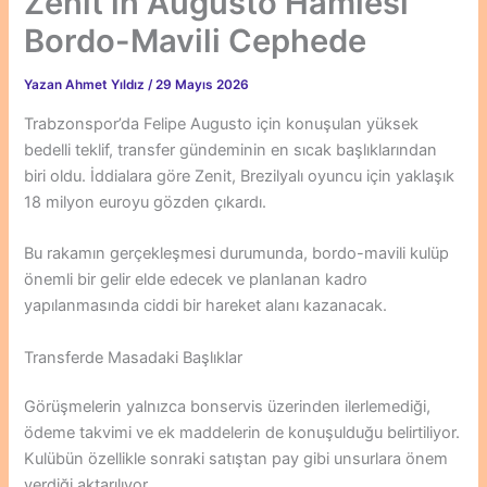
Zenit’in Augusto Hamlesi
Bordo-Mavili Cephede
Yazan
Ahmet Yıldız
/
29 Mayıs 2026
Trabzonspor’da Felipe Augusto için konuşulan yüksek
bedelli teklif, transfer gündeminin en sıcak başlıklarından
biri oldu. İddialara göre Zenit, Brezilyalı oyuncu için yaklaşık
18 milyon euroyu gözden çıkardı.
Bu rakamın gerçekleşmesi durumunda, bordo-mavili kulüp
önemli bir gelir elde edecek ve planlanan kadro
yapılanmasında ciddi bir hareket alanı kazanacak.
Transferde Masadaki Başlıklar
Görüşmelerin yalnızca bonservis üzerinden ilerlemediği,
ödeme takvimi ve ek maddelerin de konuşulduğu belirtiliyor.
Kulübün özellikle sonraki satıştan pay gibi unsurlara önem
verdiği aktarılıyor.