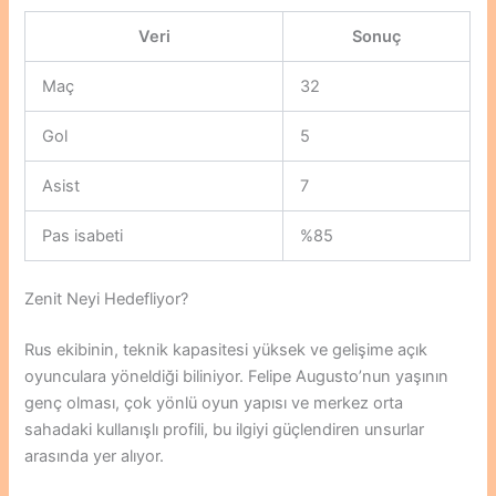
Veri
Sonuç
Maç
32
Gol
5
Asist
7
Pas isabeti
%85
Zenit Neyi Hedefliyor?
Rus ekibinin, teknik kapasitesi yüksek ve gelişime açık
oyunculara yöneldiği biliniyor. Felipe Augusto’nun yaşının
genç olması, çok yönlü oyun yapısı ve merkez orta
sahadaki kullanışlı profili, bu ilgiyi güçlendiren unsurlar
arasında yer alıyor.