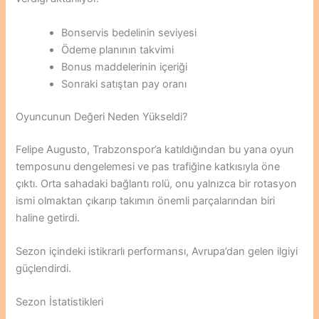
Bonservis bedelinin seviyesi
Ödeme planının takvimi
Bonus maddelerinin içeriği
Sonraki satıştan pay oranı
Oyuncunun Değeri Neden Yükseldi?
Felipe Augusto, Trabzonspor’a katıldığından bu yana oyun
temposunu dengelemesi ve pas trafiğine katkısıyla öne
çıktı. Orta sahadaki bağlantı rolü, onu yalnızca bir rotasyon
ismi olmaktan çıkarıp takımın önemli parçalarından biri
haline getirdi.
Sezon içindeki istikrarlı performansı, Avrupa’dan gelen ilgiyi
güçlendirdi.
Sezon İstatistikleri