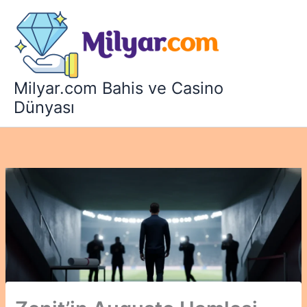
İçeriğe
atla
Milyar.com Bahis ve Casino
Dünyası