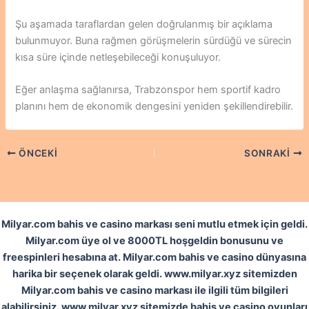
Şu aşamada taraflardan gelen doğrulanmış bir açıklama
bulunmuyor. Buna rağmen görüşmelerin sürdüğü ve sürecin
kısa süre içinde netleşebileceği konuşuluyor.
Eğer anlaşma sağlanırsa, Trabzonspor hem sportif kadro
planını hem de ekonomik dengesini yeniden şekillendirebilir.
ÖNCEKI
SONRAKI
Milyar.com bahis ve casino markası seni mutlu etmek için geldi.
Milyar.com üye ol ve 8000TL hoşgeldin bonusunu ve
freespinleri hesabına at. Milyar.com bahis ve casino dünyasına
harika bir seçenek olarak geldi. www.milyar.xyz sitemizden
Milyar.com bahis ve casino markası ile ilgili tüm bilgileri
alabilirsiniz. www.milyar.xyz sitemizde bahis ve casino oyunları