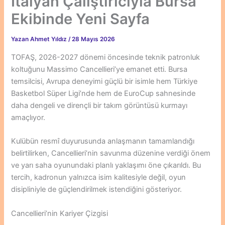
İtalyan Çalıştırıcıyla Bursa
Ekibinde Yeni Sayfa
Yazan
Ahmet Yıldız
/
28 Mayıs 2026
TOFAŞ, 2026-2027 dönemi öncesinde teknik patronluk
koltuğunu Massimo Cancellieri’ye emanet etti. Bursa
temsilcisi, Avrupa deneyimi güçlü bir isimle hem Türkiye
Basketbol Süper Ligi’nde hem de EuroCup sahnesinde
daha dengeli ve dirençli bir takım görüntüsü kurmayı
amaçlıyor.
Kulübün resmî duyurusunda anlaşmanın tamamlandığı
belirtilirken, Cancellieri’nin savunma düzenine verdiği önem
ve yarı saha oyunundaki planlı yaklaşımı öne çıkarıldı. Bu
tercih, kadronun yalnızca isim kalitesiyle değil, oyun
disipliniyle de güçlendirilmek istendiğini gösteriyor.
Cancellieri’nin Kariyer Çizgisi