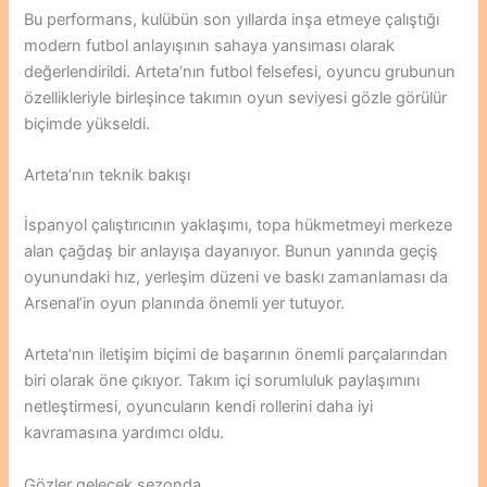
Bu performans, kulübün son yıllarda inşa etmeye çalıştığı
modern futbol anlayışının sahaya yansıması olarak
değerlendirildi. Arteta’nın futbol felsefesi, oyuncu grubunun
özellikleriyle birleşince takımın oyun seviyesi gözle görülür
biçimde yükseldi.
Arteta’nın teknik bakışı
İspanyol çalıştırıcının yaklaşımı, topa hükmetmeyi merkeze
alan çağdaş bir anlayışa dayanıyor. Bunun yanında geçiş
oyunundaki hız, yerleşim düzeni ve baskı zamanlaması da
Arsenal’in oyun planında önemli yer tutuyor.
Arteta’nın iletişim biçimi de başarının önemli parçalarından
biri olarak öne çıkıyor. Takım içi sorumluluk paylaşımını
netleştirmesi, oyuncuların kendi rollerini daha iyi
kavramasına yardımcı oldu.
Gözler gelecek sezonda