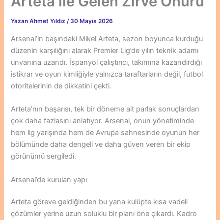
Arteta ile Gelen Zirve Onuru
Yazan
Ahmet Yıldız
/
30 Mayıs 2026
Arsenal’in başındaki Mikel Arteta, sezon boyunca kurduğu
düzenin karşılığını alarak Premier Lig’de yılın teknik adamı
unvanına uzandı. İspanyol çalıştırıcı, takımına kazandırdığı
istikrar ve oyun kimliğiyle yalnızca taraftarların değil, futbol
otoritelerinin de dikkatini çekti.
Arteta’nın başarısı, tek bir döneme ait parlak sonuçlardan
çok daha fazlasını anlatıyor. Arsenal, onun yönetiminde
hem lig yarışında hem de Avrupa sahnesinde oyunun her
bölümünde daha dengeli ve daha güven veren bir ekip
görünümü sergiledi.
Arsenal’de kurulan yapı
Arteta göreve geldiğinden bu yana kulüpte kısa vadeli
çözümler yerine uzun soluklu bir planı öne çıkardı. Kadro