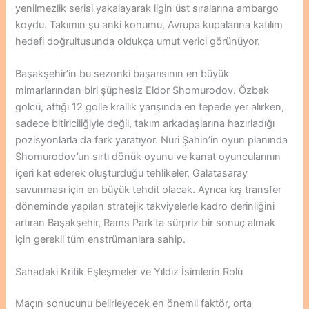
yenilmezlik serisi yakalayarak ligin üst sıralarına ambargo
koydu. Takımın şu anki konumu, Avrupa kupalarına katılım
hedefi doğrultusunda oldukça umut verici görünüyor.
Başakşehir’in bu sezonki başarısının en büyük
mimarlarından biri şüphesiz Eldor Shomurodov. Özbek
golcü, attığı 12 golle krallık yarışında en tepede yer alırken,
sadece bitiriciliğiyle değil, takım arkadaşlarına hazırladığı
pozisyonlarla da fark yaratıyor. Nuri Şahin’in oyun planında
Shomurodov’un sırtı dönük oyunu ve kanat oyuncularının
içeri kat ederek oluşturduğu tehlikeler, Galatasaray
savunması için en büyük tehdit olacak. Ayrıca kış transfer
döneminde yapılan stratejik takviyelerle kadro derinliğini
artıran Başakşehir, Rams Park’ta sürpriz bir sonuç almak
için gerekli tüm enstrümanlara sahip.
Sahadaki Kritik Eşleşmeler ve Yıldız İsimlerin Rolü
Maçın sonucunu belirleyecek en önemli faktör, orta