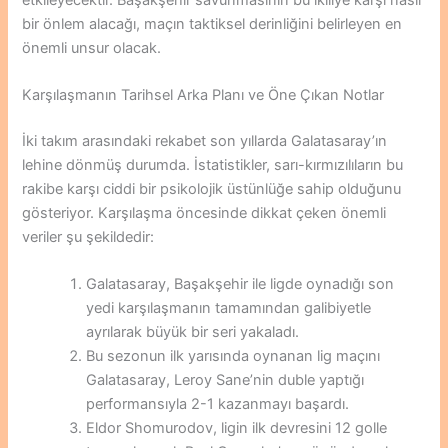
bir önlem alacağı, maçın taktiksel derinliğini belirleyen en
önemli unsur olacak.
Karşılaşmanın Tarihsel Arka Planı ve Öne Çıkan Notlar
İki takım arasındaki rekabet son yıllarda Galatasaray’ın
lehine dönmüş durumda. İstatistikler, sarı-kırmızılıların bu
rakibe karşı ciddi bir psikolojik üstünlüğe sahip olduğunu
gösteriyor. Karşılaşma öncesinde dikkat çeken önemli
veriler şu şekildedir:
Galatasaray, Başakşehir ile ligde oynadığı son
yedi karşılaşmanın tamamından galibiyetle
ayrılarak büyük bir seri yakaladı.
Bu sezonun ilk yarısında oynanan lig maçını
Galatasaray, Leroy Sane’nin duble yaptığı
performansıyla 2-1 kazanmayı başardı.
Eldor Shomurodov, ligin ilk devresini 12 golle