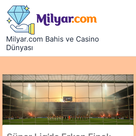
İçeriğe
atla
Milyar.com Bahis ve Casino
Dünyası