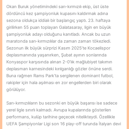
Okan Buruk yönetimindeki sarı-kırmızılı ekip, üst üste
dördüncü kez şampiyonluk kupasını kaldırmak adına
sezona oldukça iddialı bir başlangıç yaptı. 23. haftaya
girilirken 55 puan toplayan Galatasaray, ligin en büyük
şampiyonluk adayı olduğunu kanıtladı. Ancak bu uzun
maratonda sarı-kırmızılılar da zaman zaman tökezledi.
Sezonun ilk büyük sürprizi Kasım 2025’te Kocaelispor
deplasmanında yaşanırken, Şubat ayının sonlarında
Konyaspor karşısında alınan 2-0’lık mağlubiyet takımın
deplasman karnesindeki kırılganlığı gözler önüne serdi.
Buna rağmen Rams Park’ta sergilenen dominant futbol,
rakipler için hala aşılması en zor engellerden biri olarak
görülüyor.
Sarı-kırmızılıların bu sezonki en büyük başarısı ise sadece
yerel ligle sınırlı kalmadı. Avrupa kupalarında gösterilen
performans, kulüp tarihine geçecek nitelikteydi. Özellikle
UEFA Şampiyonlar Ligi son 16 play-off turunda İtalyan devi