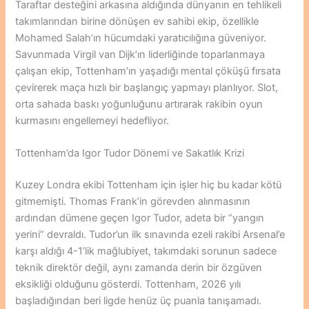
Taraftar desteğini arkasına aldığında dünyanın en tehlikeli
takımlarından birine dönüşen ev sahibi ekip, özellikle
Mohamed Salah’ın hücumdaki yaratıcılığına güveniyor.
Savunmada Virgil van Dijk’ın liderliğinde toparlanmaya
çalışan ekip, Tottenham’ın yaşadığı mental çöküşü fırsata
çevirerek maça hızlı bir başlangıç yapmayı planlıyor. Slot,
orta sahada baskı yoğunluğunu artırarak rakibin oyun
kurmasını engellemeyi hedefliyor.
Tottenham’da Igor Tudor Dönemi ve Sakatlık Krizi
Kuzey Londra ekibi Tottenham için işler hiç bu kadar kötü
gitmemişti. Thomas Frank’in görevden alınmasının
ardından dümene geçen Igor Tudor, adeta bir “yangın
yerini” devraldı. Tudor’un ilk sınavında ezeli rakibi Arsenal’e
karşı aldığı 4-1’lik mağlubiyet, takımdaki sorunun sadece
teknik direktör değil, aynı zamanda derin bir özgüven
eksikliği olduğunu gösterdi. Tottenham, 2026 yılı
başladığından beri ligde henüz üç puanla tanışamadı.