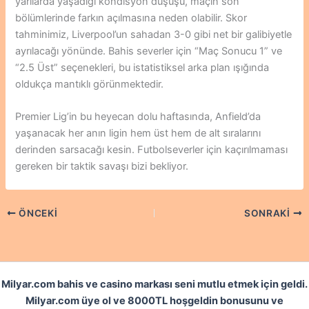
yarılarda yaşadığı kondisyon düşüşü, maçın son
bölümlerinde farkın açılmasına neden olabilir. Skor
tahminimiz, Liverpool’un sahadan 3-0 gibi net bir galibiyetle
ayrılacağı yönünde. Bahis severler için “Maç Sonucu 1” ve
“2.5 Üst” seçenekleri, bu istatistiksel arka plan ışığında
oldukça mantıklı görünmektedir.
Premier Lig’in bu heyecan dolu haftasında, Anfield’da
yaşanacak her anın ligin hem üst hem de alt sıralarını
derinden sarsacağı kesin. Futbolseverler için kaçırılmaması
gereken bir taktik savaşı bizi bekliyor.
ÖNCEKI
SONRAKI
Milyar.com bahis ve casino markası seni mutlu etmek için geldi.
Milyar.com üye ol ve 8000TL hoşgeldin bonusunu ve