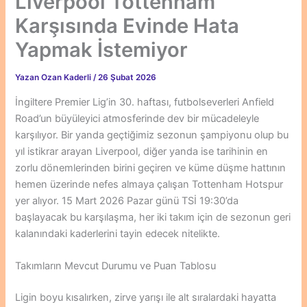
Liverpool Tottenham
Karşısında Evinde Hata
Yapmak İstemiyor
Yazan
Ozan Kaderli
/
26 Şubat 2026
İngiltere Premier Lig’in 30. haftası, futbolseverleri Anfield
Road’un büyüleyici atmosferinde dev bir mücadeleyle
karşılıyor. Bir yanda geçtiğimiz sezonun şampiyonu olup bu
yıl istikrar arayan Liverpool, diğer yanda ise tarihinin en
zorlu dönemlerinden birini geçiren ve küme düşme hattının
hemen üzerinde nefes almaya çalışan Tottenham Hotspur
yer alıyor. 15 Mart 2026 Pazar günü TSİ 19:30’da
başlayacak bu karşılaşma, her iki takım için de sezonun geri
kalanındaki kaderlerini tayin edecek nitelikte.
Takımların Mevcut Durumu ve Puan Tablosu
Ligin boyu kısalırken, zirve yarışı ile alt sıralardaki hayatta