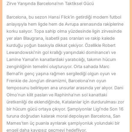
Zirve Yarışında Barcelona’nın Taktiksel Gücü
Barcelona, bu sezon Hansi Flick’in getirdiği modern futbol
anlayışıyla hem ligde hem de Avrupa arenasında rakiplerine
korku salıyor. Topa sahip olma yüzdesinde ligin zirvesinde
yer alan Blaugrana, isabetli pas oranları ve rakip kalede
kurduğu yoğun baskıyla dikkat çekiyor. Özellikle Robert
Lewandowski’nin gol krallığı yarışındaki dominance’ı ve
Lamine Yamal’ın kanatlardaki yaratıcılığı, takımın hücum
zenginliğinin temelini oluşturuyor. Orta sahada Marc
Bernal’in genç yaşına rağmen sergilediği olgun oyun ve
Frenkie de Jong’un dinamizmi, Barcelona’nın oyun
temposunu belirleyen ana unsurlar arasında yer alıyor. Dani
Olmo’nun kilit pasları ve Raphinha’nın sol kanattaki
üretkenliği de eklendiğinde, Katalanlar için durdurulması zor
bir hücum gücü ortaya çıkıyor. Şampiyonlar Ligi’nde Son 16
turuna doğrudan kalarak moral depolayan Barcelona, San
Mames’ten üç puanla ayrılarak şampiyonluk yolundaki bir
engeli daha kayıpsız geçmeyi hedefliyor.