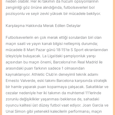
neden olabilir. Her iki takımın da hücum opsiyonlarının
zenginliği göz önüne alındığında, futbolseverleri bol
pozisyonlu ve seyir zevki yüksek bir mücadele bekliyor.
Karşılaşma Hakkında Merak Edilen Detaylar
Futbolseverlerin en çok merak ettiği sorulardan biri olan
maçın saati ve yayın kanalı bilgisi netleşmiş durumda;
mücadele 8 Mart Pazar günü 18:15’te S Sport ekranlarından
izleyiciyle buluşacak. La Liga’daki şampiyonluk yarışı
açısından bu maçın önemi, Barcelona’nın Real Madrid ile
arasındaki puan farkının sadece 1 olmasından
kaynaklanıyor. Athletic Club’ın deneyimli teknik adamı
Ernesto Valverde, eski takımı Barcelona karşısında stratejik
bir hamle yaparak puan koparmaya çalışacak. Sakatlıklar ve
cezalar nedeniyle her iki takımın da muhtemel 11’lerinde
zorunlu değişiklikler yaşanması beklense de, sahadaki
oyuncu kalitesi üst düzey futbol vaat ediyor. Joan Garcia ve
Unai Simon gibi yetenekli kalecilerin performansı, maçın