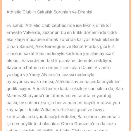
Athletic Club’ın Sakatlık Sorunları ve Direnişi
Ev sahibi Athletic Club cephesinde ise teknik direktör
Ernesto Valverde, sezonun bu en kritik döneminde ciddi
eksiklerle mücadele etmek zorunda kalıyor. Bask ekibinde
Oihan Sancet, Alex Berenguer ve Benat Prados gibi kilit
isimlerin sakatlıkları nedeniyle kadroda yer alamayacak
olması, Valverde’nin taktik planlarını derinden etkiliyor.
Savunma hattının en önemli ismi olan Daniel Vivian’ın
yokluğu ve Yeray Alvarez’in cezası nedeniyle
oynayamayacak olması, Athletic savunmasında büyük bir
gedik açıyor. Ancak her ne kadar eksikler can sıksa da, San
Mames Stadyumu’nun atmosferi ve taraftarın yarattığı
baskı, ev sahibi ekip için her zaman en büyük motivasyon
kaynağıdır. Iniaki Williams’ın fiziksel gücü ve hızıyla
kontrataklarda yaratacağı tehlikeler, Barcelona savunması
için en büyük test olacaktır. Gorka Guruzeta’nın da ceza
sahası içindeki bitiriciliği, Athletic Club’ın puan alma