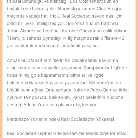
fiziksel üstünlüğü ve bitiriciliği, Los Colchoneros’un en
büyük kozu haline geldi. Norveçli golcünün Club Brugge
maçında yaptığı hat-trick, Real Sociedad savunması için
ciddi bir uyarı niteliği taşıyor. Sörloth’a hücum hattında
Julián Álvarez ve tecrübeli Antoine Griezmann eşlik ediyor.
Takım, iç sahada oynadığı 14 lig maçında rakip filelere 42
gol bırakarak korkutucu bir istatistik yakaladı.
Ancak bu ofansif tercihlerin bir bedeli olarak savunma
disiplininde bazı zafiyetler yaşanıyor. Şampiyonlar Ligi’nde
kalesini hiç gole kapatamamış olmaları ve ligde
beklenmedik puan kayıpları yaşamaları, Simeone’nin en
büyük karın ağrısı. Orta sahada Koke ve Pablo Barrios ikilisi
oyunun temposunu belirlerken, kanat beklerinin hücuma
desteği Atletico’nun ana planını oluşturuyor.
Matarazzo Yönetimindeki Real Sociedad’ın Yükselişi
Real Sociedad cephesinde ise tam bir teknik direktör etkisi