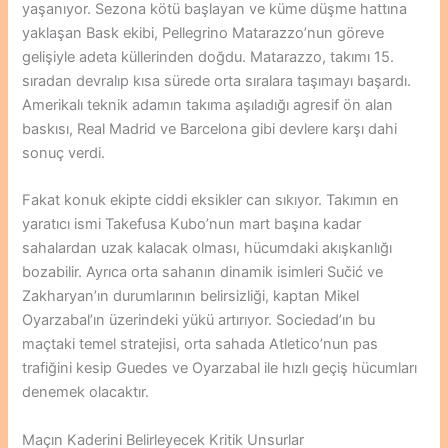
yaşanıyor. Sezona kötü başlayan ve küme düşme hattına
yaklaşan Bask ekibi, Pellegrino Matarazzo’nun göreve
gelişiyle adeta küllerinden doğdu. Matarazzo, takımı 15.
sıradan devralıp kısa sürede orta sıralara taşımayı başardı.
Amerikalı teknik adamın takıma aşıladığı agresif ön alan
baskısı, Real Madrid ve Barcelona gibi devlere karşı dahi
sonuç verdi.
Fakat konuk ekipte ciddi eksikler can sıkıyor. Takımın en
yaratıcı ismi Takefusa Kubo’nun mart başına kadar
sahalardan uzak kalacak olması, hücumdaki akışkanlığı
bozabilir. Ayrıca orta sahanın dinamik isimleri Sučić ve
Zakharyan’ın durumlarının belirsizliği, kaptan Mikel
Oyarzabal’ın üzerindeki yükü artırıyor. Sociedad’ın bu
maçtaki temel stratejisi, orta sahada Atletico’nun pas
trafiğini kesip Guedes ve Oyarzabal ile hızlı geçiş hücumları
denemek olacaktır.
Maçın Kaderini Belirleyecek Kritik Unsurlar