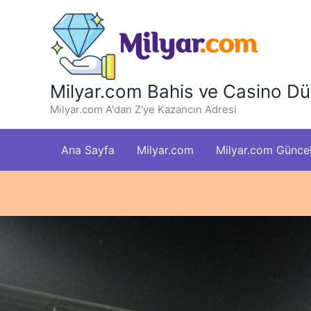
İçeriğe
atla
Milyar.com Bahis ve Casino Dü
Milyar.com A'dan Z'ye Kazancın Adresi
Ana Sayfa
Milyar.com
Milyar.com Güncel