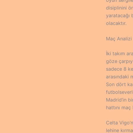
disiplinini 
yaratacağı b
olacaktır.
Maç Analizi
İki takım ar
göze çarpıy
sadece 8 kez
arasındaki m
Son dört ka
futbolseverl
Madrid’in bi
hattını maç 
Celta Vigo’
lehine kırma