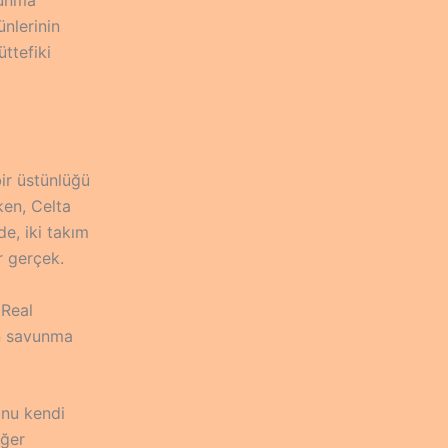
ünlerinin
ttefiki
bir üstünlüğü
en, Celta
de, iki takım
r gerçek.
 Real
nın savunma
unu kendi
Eğer