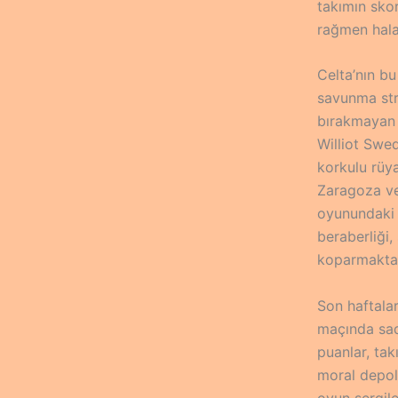
takımın skor
rağmen hala
Celta’nın b
savunma str
bırakmayan 
Williot Swed
korkulu rüy
Zaragoza ve 
oyunundaki e
beraberliği
koparmakta 
Son haftalar
maçında sad
puanlar, tak
moral depola
oyun sergil