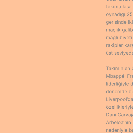
takıma kısa 
oynadığı 25
gerisinde ik
maçlık galib
mağlubiyeti 
rakipler kar
üst seviyede
Takımın en 
Mbappé. Fran
liderliğiyle
dönemde büy
Liverpool’d
özellikleriy
Dani Carvaj
Arbeloa’nın 
nedeniyle b