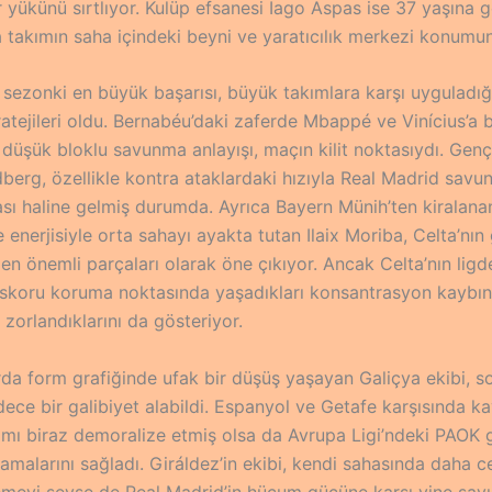
 yükünü sırtlıyor. Kulüp efsanesi Iago Aspas ise 37 yaşına 
 takımın saha içindeki beyni ve yaratıcılık merkezi konumu
u sezonki en büyük başarısı, büyük takımlara karşı uyguladı
atejileri oldu. Bernabéu’daki zaferde Mbappé ve Vinícius’a 
düşük bloklu savunma anlayışı, maçın kilit noktasıydı. Gen
berg, özellikle kontra ataklardaki hızıyla Real Madrid savu
ası haline gelmiş durumda. Ayrıca Bayern Münih’ten kiralana
enerjisiyle orta sahayı ayakta tutan Ilaix Moriba, Celta’nın
n önemli parçaları olarak öne çıkıyor. Ancak Celta’nın ligde
, skoru koruma noktasında yaşadıkları konsantrasyon kaybın
zorlandıklarını da gösteriyor.
da form grafiğinde ufak bir düşüş yaşayan Galiçya ekibi, so
ece bir galibiyet alabildi. Espanyol ve Getafe karşısında k
ımı biraz demoralize etmiş olsa da Avrupa Ligi’ndeki PAOK g
malarını sağladı. Giráldez’in ekibi, kendi sahasında daha ce
emeyi sevse de Real Madrid’in hücum gücüne karşı yine sa