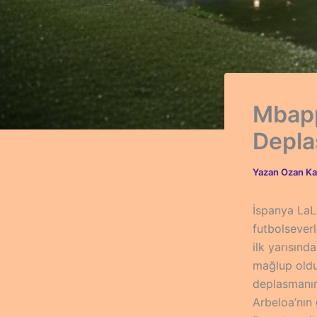
Mbapp
Depla
Yazan
Ozan Ka
İspanya LaLi
futbolsever
ilk yarısın
mağlup oldu
deplasmanın
Arbeloa’nın 