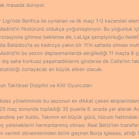
ak masada duruyor.
 Ligi’nde Benfica ile oynanan ve ilk maçı 1-0 kazanılan ele
 Madrid’in fikstürünü oldukça yoğunlaştırıyor. Bu yoğunluk iç
 rotasyona gitmesi beklense de, LaLiga şampiyonluğu hedef
da Balaídos’ta as kadroya yakın bir 11’in sahada olması mu
Madrid’in bu sezon deplasmanlarda sergilediği 11 maçta 8 ga
 dış saha korkusu yaşamadıklarını gösterse de Celta’nın tak
 istatistiği zorlayacak en büyük etken olacak.
un Taktiksel Disiplini ve Kilit Oyuncuları
áldez yönetiminde bu sezonun en dikkat çeken ekiplerinden 
 25 maç sonunda topladığı 35 puanla 6. sırada yer alarak Av
endine yer buldu. Takımın en büyük gücü, hücum hattındaki
nç yeteneklerin harmanlanmış olması. Real Betis’ten transfer
en verimli dönemlerinden birini geçiren Borja Iglesias, attığı 