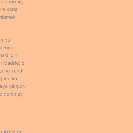
raja girmiş
re karşı
inlemek
an bu
sferinde
esi için
l Madrid, o
 yana kendi
 gecenin
aya çıkıyor.
iç de kolay
o Arbeloa,