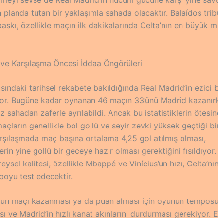
ön planda tutan bir yaklaşımla sahada olacaktır. Balaídos trib
askı, özellikle maçın ilk dakikalarında Celta’nın en büyük mü
 ve Karşılaşma Öncesi İddaa Öngörüleri
asındaki tarihsel rekabete bakıldığında Real Madrid’in ezici 
or. Bugüne kadar oynanan 46 maçın 33’ünü Madrid kazanırk
 sahadan zaferle ayrılabildi. Ancak bu istatistiklerin ötesin
açların genellikle bol gollü ve seyir zevki yüksek geçtiği bi
rşılaşmada maç başına ortalama 4,25 gol atılmış olması,
erin yine gollü bir geceye hazır olması gerektiğini fısıldıyor.
reysel kalitesi, özellikle Mbappé ve Vinícius’un hızı, Celta’
boyu test edecektir.
nun maçı kazanması ya da puan alması için oyunun tempos
sı ve Madrid’in hızlı kanat akınlarını durdurması gerekiyor. 