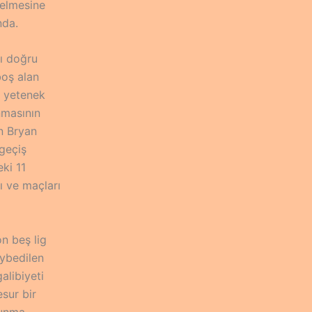
gelmesine
nda.
ğı doğru
boş alan
ç yetenek
nmasının
n Bryan
 geçiş
ki 11
ı ve maçları
n beş lig
aybedilen
alibiyeti
sur bir
vunma