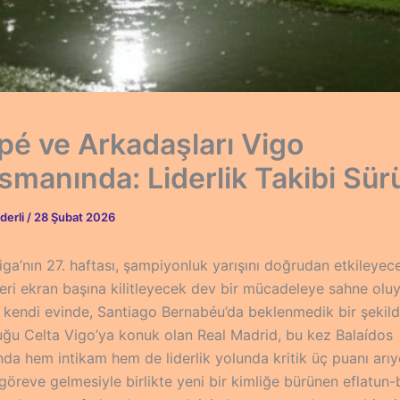
é ve Arkadaşları Vigo
smanında: Liderlik Takibi Sür
derli
/
28 Şubat 2026
ga’nın 27. haftası, şampiyonluk yarışını doğrudan etkileyec
leri ekran başına kilitleyecek dev bir mücadeleye sahne olu
da kendi evinde, Santiago Bernabéu’da beklenmedik bir şekil
ğu Celta Vigo’ya konuk olan Real Madrid, bu kez Balaídos
da hem intikam hem de liderlik yolunda kritik üç puanı arıy
göreve gelmesiyle birlikte yeni bir kimliğe bürünen eflatun-b