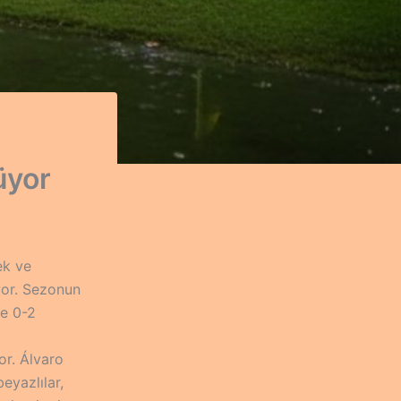
üyor
ek ve
yor. Sezonun
de 0-2
or. Álvaro
eyazlılar,