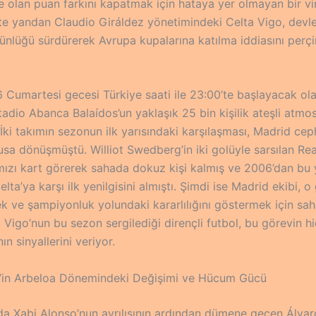
e olan puan farkını kapatmak için hataya yer olmayan bir vi
e yandan Claudio Giráldez yönetimindeki Celta Vigo, devle
ünlüğü sürdürerek Avrupa kupalarına katılma iddiasını perç
 Cumartesi gecesi Türkiye saati ile 23:00’te başlayacak ol
adio Abanca Balaídos’un yaklaşık 25 bin kişilik ateşli atmo
ki takımın sezonun ilk yarısındaki karşılaşması, Madrid ceph
usa dönüşmüştü. Williot Swedberg’in iki golüyle sarsılan Rea
mızı kart görerek sahada dokuz kişi kalmış ve 2006’dan bu
lta’ya karşı ilk yenilgisini almıştı. Şimdi ise Madrid ekibi, o
mek ve şampiyonluk yolundaki kararlılığını göstermek için sah
Vigo’nun bu sezon sergilediği dirençli futbol, bu görevin h
n sinyallerini veriyor.
’in Arbeloa Dönemindeki Değişimi ve Hücum Gücü
a Xabi Alonso’nun ayrılışının ardından dümene geçen Álvar