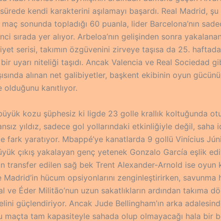
sürede kendi karakterini aşılamayı başardı. Real Madrid, şu
 maç sonunda topladığı 60 puanla, lider Barcelona’nın sade
inci sırada yer alıyor. Arbeloa’nın gelişinden sonra yakalana
iyet serisi, takımın özgüvenini zirveye taşısa da 25. haftad
bir uyarı niteliği taşıdı. Ancak Valencia ve Real Sociedad gi
şısında alınan net galibiyetler, başkent ekibinin oyun gücün
 olduğunu kanıtlıyor.
büyük kozu şüphesiz ki ligde 23 golle krallık koltuğunda ot
sız yıldız, sadece gol yollarındaki etkinliğiyle değil, saha i
 de fark yaratıyor. Mbappé’ye kanatlarda 9 gollü Vinícius Jún
ük çıkış yakalayan genç yetenek Gonzalo García eşlik edi
an transfer edilen sağ bek Trent Alexander-Arnold ise oyun 
le Madrid’in hücum opsiyonlarını zenginleştirirken, savunma 
al ve Éder Militão’nun uzun sakatlıkların ardından takıma d
elini güçlendiriyor. Ancak Jude Bellingham’ın arka adalesind
u maçta tam kapasiteyle sahada olup olmayacağı hala bir bel