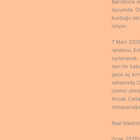
Barcelona il
durumda. Öt
kurduğu üst
istiyor.
7 Mart 2026
randevu, Est
oynanacak. İ
tam bir kab
gece üç kır
sahasında Ce
izlerini sil
Ancak Celta 
olmayacağını
Real Madrid
Ocak 2026’d