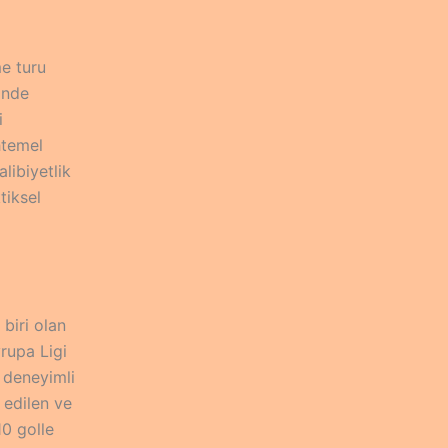
me turu
inde
i
htemel
libiyetlik
tiksel
biri olan
rupa Ligi
 deneyimli
 edilen ve
10 golle