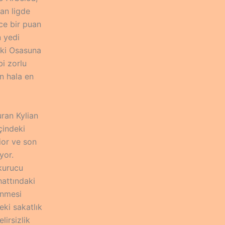
 an ligde
ce bir puan
n yedi
aki Osasuna
bi zorlu
ün hala en
uran Kylian
çindeki
ior ve son
yor.
kurucu
hattındaki
önmesi
eki sakatlık
irsizlik