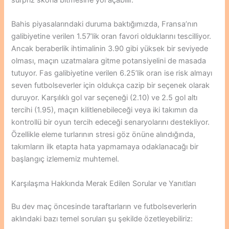
Bahis piyasalarındaki duruma baktığımızda, Fransa’nın
galibiyetine verilen 1.57’lik oran favori olduklarını tescilliyor.
Ancak beraberlik ihtimalinin 3.90 gibi yüksek bir seviyede
olması, maçın uzatmalara gitme potansiyelini de masada
tutuyor. Fas galibiyetine verilen 6.25’lik oran ise risk almayı
seven futbolseverler için oldukça cazip bir seçenek olarak
duruyor. Karşılıklı gol var seçeneği (2.10) ve 2.5 gol altı
tercihi (1.95), maçın kilitlenebileceği veya iki takımın da
kontrollü bir oyun tercih edeceği senaryolarını destekliyor.
Özellikle eleme turlarının stresi göz önüne alındığında,
takımların ilk etapta hata yapmamaya odaklanacağı bir
başlangıç izlememiz muhtemel.
Karşılaşma Hakkında Merak Edilen Sorular ve Yanıtları
Bu dev maç öncesinde taraftarların ve futbolseverlerin
aklındaki bazı temel soruları şu şekilde özetleyebiliriz: