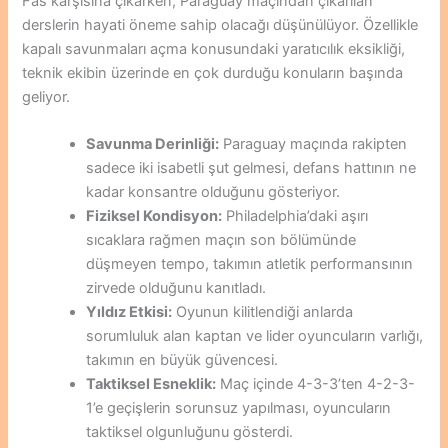
Fas karşısına çıkarken, Paraguay maçından çıkarılan
derslerin hayati öneme sahip olacağı düşünülüyor. Özellikle
kapalı savunmaları açma konusundaki yaratıcılık eksikliği,
teknik ekibin üzerinde en çok durduğu konuların başında
geliyor.
Savunma Derinliği:
Paraguay maçında rakipten
sadece iki isabetli şut gelmesi, defans hattının ne
kadar konsantre olduğunu gösteriyor.
Fiziksel Kondisyon:
Philadelphia’daki aşırı
sıcaklara rağmen maçın son bölümünde
düşmeyen tempo, takımın atletik performansının
zirvede olduğunu kanıtladı.
Yıldız Etkisi:
Oyunun kilitlendiği anlarda
sorumluluk alan kaptan ve lider oyuncuların varlığı,
takımın en büyük güvencesi.
Taktiksel Esneklik:
Maç içinde 4-3-3’ten 4-2-3-
1’e geçişlerin sorunsuz yapılması, oyuncuların
taktiksel olgunluğunu gösterdi.