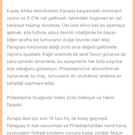
Kuzey Afrika temsilcisinin Kanada karşısındaki dominant
oyunu ve 3-0’lık net galibiyeti, takımdaki özgüveni en üst
seviyeye taşımış durumda. Üst üste ikinci kez bu aşamaya
gelmek, kıta futbolu adına devrim niteliğinde bir başarı.
Diğer tarafta ise turnuvanın doğal favorisi olan ekip,
Paraguay karşısında aldığı zorlu ama değerli galibiyetle
rüştünü ispatladı. Kağıt üzerinde bir taraf favori görünse de
saha içindeki dinamikler, bu eşleşmenin her türlü sürprize
açık olduğunu gösteriyor. Philadelphia’nın atmosferinde
oynanacak bu maç, turnuvanın en unutulmaz anlarına ev
sahipliği yapmaya aday.
Philadelphia Sıcağında Gelen Zorlu Galibiyet ve Takım
Disiplini
Avrupa devi için son 16 turu hiç de kolay geçmedi.
Paraguay’ın katı savunması ve Philadelphia’daki nemli hava,
oyuncuların fiziksel sınırlarını sonuna kadar zorladı. Maçın