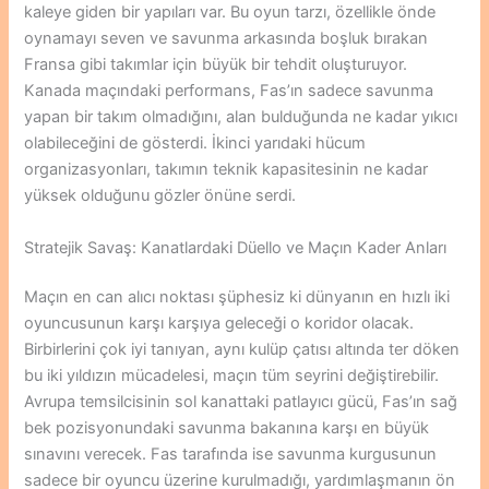
kaleye giden bir yapıları var. Bu oyun tarzı, özellikle önde
oynamayı seven ve savunma arkasında boşluk bırakan
Fransa gibi takımlar için büyük bir tehdit oluşturuyor.
Kanada maçındaki performans, Fas’ın sadece savunma
yapan bir takım olmadığını, alan bulduğunda ne kadar yıkıcı
olabileceğini de gösterdi. İkinci yarıdaki hücum
organizasyonları, takımın teknik kapasitesinin ne kadar
yüksek olduğunu gözler önüne serdi.
Stratejik Savaş: Kanatlardaki Düello ve Maçın Kader Anları
Maçın en can alıcı noktası şüphesiz ki dünyanın en hızlı iki
oyuncusunun karşı karşıya geleceği o koridor olacak.
Birbirlerini çok iyi tanıyan, aynı kulüp çatısı altında ter döken
bu iki yıldızın mücadelesi, maçın tüm seyrini değiştirebilir.
Avrupa temsilcisinin sol kanattaki patlayıcı gücü, Fas’ın sağ
bek pozisyonundaki savunma bakanına karşı en büyük
sınavını verecek. Fas tarafında ise savunma kurgusunun
sadece bir oyuncu üzerine kurulmadığı, yardımlaşmanın ön