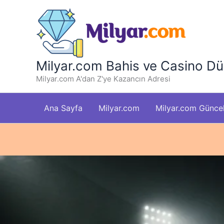
İçeriğe
atla
Milyar.com Bahis ve Casino Dü
Milyar.com A'dan Z'ye Kazancın Adresi
Ana Sayfa
Milyar.com
Milyar.com Güncel