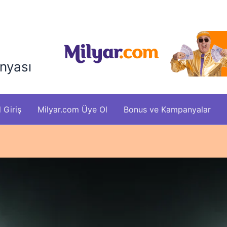
nyası
 Giriş
Milyar.com Üye Ol
Bonus ve Kampanyalar