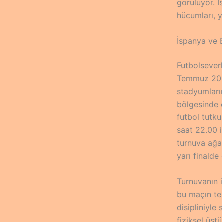
görülüyor. İ
hücumları, y
İspanya ve
Futbolseverl
Temmuz 2026
stadyumları
bölgesinde 
futbol tutku
saat 22.00 i
turnuva ağa
yarı finalde
Turnuvanın 
bu maçın tel
disipliniyle
fiziksel üs