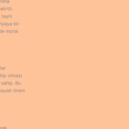
vunma
irtti.
 tayin
nyaya bir
nde moral
lar
hip olmayı
 sahip. Bu
 hayati önem
t
erek