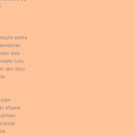
.
ı maçta adeta
bulunduran
ndan asla
indeki turu
in akıl dolu
 de
 olan
ki efsane
lırken,
 oranda
yük