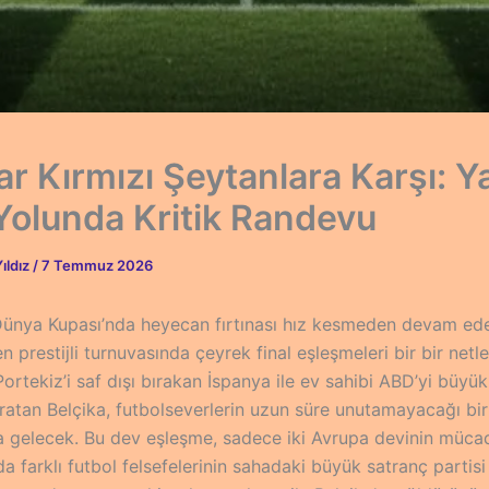
r Kırmızı Şeytanlara Karşı: Ya
 Yolunda Kritik Randevu
ıldız
/
7 Temmuz 2026
ünya Kupası’nda heyecan fırtınası hız kesmeden devam ede
n prestijli turnuvasında çeyrek final eşleşmeleri bir bir netl
ortekiz’i saf dışı bırakan İspanya ile ev sahibi ABD’yi büyük
atan Belçika, futbolseverlerin uzun süre unutamayacağı bi
ya gelecek. Bu dev eşleşme, sadece iki Avrupa devinin mücad
 farklı futbol felsefelerinin sahadaki büyük satranç partisi