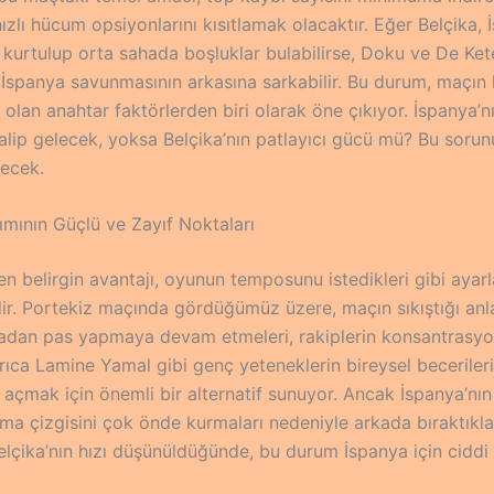
hızlı hücum opsiyonlarını kısıtlamak olacaktır. Eğer Belçika, 
 kurtulup orta sahada boşluklar bulabilirse, Doku ve De Ket
 İspanya savunmasının arkasına sarkabilir. Bu durum, maçın 
 olan anahtar faktörlerden biri olarak öne çıkıyor. İspanya’nı
lip gelecek, yoksa Belçika’nın patlayıcı gücü mü? Bu sorun
lecek.
ımının Güçlü ve Zayıf Noktaları
en belirgin avantajı, oyunun temposunu istedikleri gibi ayar
dir. Portekiz maçında gördüğümüz üzere, maçın sıkıştığı anl
dan pas yapmaya devam etmeleri, rakiplerin konsantrasy
ıca Lamine Yamal gibi genç yeteneklerin bireysel becerileri
 açmak için önemli bir alternatif sunuyor. Ancak İspanya’nı
ma çizgisini çok önde kurmaları nedeniyle arkada bıraktıkla
Belçika’nın hızı düşünüldüğünde, bu durum İspanya için ciddi 
.