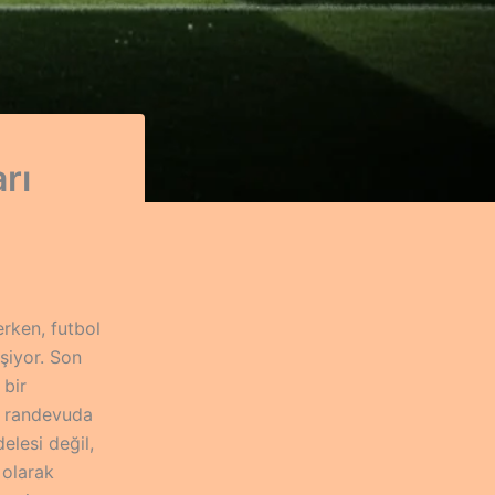
rı
rken, futbol
eşiyor. Son
 bir
r randevuda
elesi değil,
 olarak