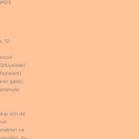
geçiş
a, 10
lewood
ürkiye’deki
fazlasını)
nın galibi,
zananıyla
kip için de
yun
enekleri ve
tmosferi, bu