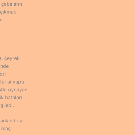
 çabaların
a çıkmak
nı
a, çeyrek
inde
ori
erisi yaptı.
istle oynayan
k hataları
giledi.
canlandırsa
maç