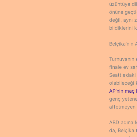
üzüntüye dik
önüne geçtiğ
değil, aynı
bildiklerini
Belçika’nın
Turnuvanın 
finale ev sa
Seattle’daki
olabileceği 
AP’nin maç 
genç yetene
affetmeyen 
ABD adına Ma
da, Belçika