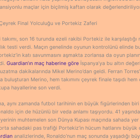
ansiyonlu maçlar için biçilmiş kaftan olarak değerlendiriliyor
 Çeyrek Final Yolculuğu ve Portekiz Zaferi
i takımı, son 16 turunda ezeli rakibi Portekiz ile karşılaştığ
ılık testi verdi. Maçın genelinde oyunun kontrolünü elinde 
Portekiz’in katı savunmasını aşmakta zorlansa da oyun planı
di.
Guardian’ın maç haberine göre
İspanya’ya bu altın değer
 uzatma dakikalarında Mikel Merino’dan geldi. Ferran Torres’
la buluşturan Merino, hem takımını çeyrek finale taşıdı hem
kupa hayallerine son verdi.
a, aynı zamanda futbol tarihinin en büyük figürlerinden biri
onaldo için de hüzünlü bir veda anlamı taşıyordu. 41 yaşında
iyerinin muhtemelen son Dünya Kupası maçında sahada yer a
orta sahadaki pas trafiği Portekiz’in hücum hatlarını büyük
rdian
analizlerinde, Ronaldo’nun maç sonunda yaşadığı bü