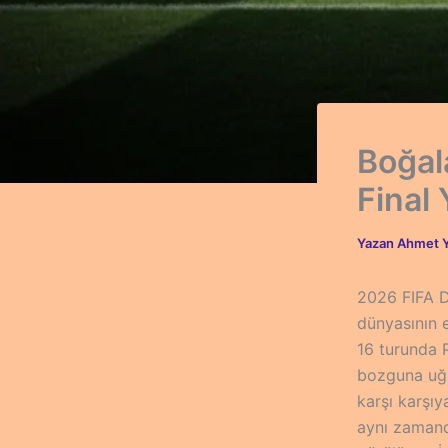
Boğala
Final
Yazan
Ahmet Y
2026 FIFA D
dünyasının e
16 turunda P
bozguna uğr
karşı karşı
aynı zamanda