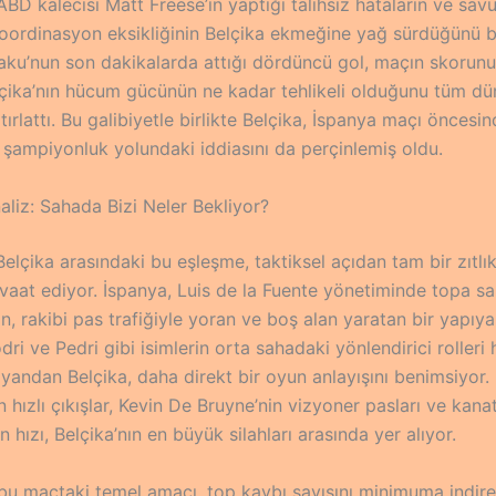
BD kalecisi Matt Freese’in yaptığı talihsiz hataların ve sa
koordinasyon eksikliğinin Belçika ekmeğine yağ sürdüğünü bel
ku’nun son dakikalarda attığı dördüncü gol, maçın skorunu
çika’nın hücum gücünün ne kadar tehlikeli olduğunu tüm dü
ırlattı. Bu galibiyetle birlikte Belçika, İspanya maçı öncesi
 şampiyonluk yolundaki iddiasını da perçinlemiş oldu.
aliz: Sahada Bizi Neler Bekliyor?
elçika arasındaki bu eşleşme, taktiksel açıdan tam bir zıtlık
vaat ediyor. İspanya, Luis de la Fuente yönetiminde topa sa
, rakibi pas trafiğiyle yoran ve boş alan yaratan bir yapıya
ri ve Pedri gibi isimlerin orta sahadaki yönlendirici rolleri
 yandan Belçika, daha direkt bir oyun anlayışını benimsiyor.
ızlı çıkışlar, Kevin De Bruyne’nin vizyoner pasları ve kana
n hızı, Belçika’nın en büyük silahları arasında yer alıyor.
 bu maçtaki temel amacı, top kaybı sayısını minimuma indir