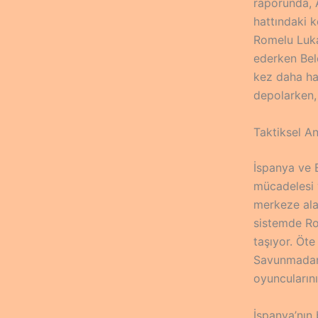
raporunda, A
hattındaki 
Romelu Luka
ederken Bel
kez daha hat
depolarken,
Taktiksel An
İspanya ve B
mücadelesi 
merkeze alan
sistemde Rod
taşıyor. Öte
Savunmadan h
oyuncularını
İspanya’nın