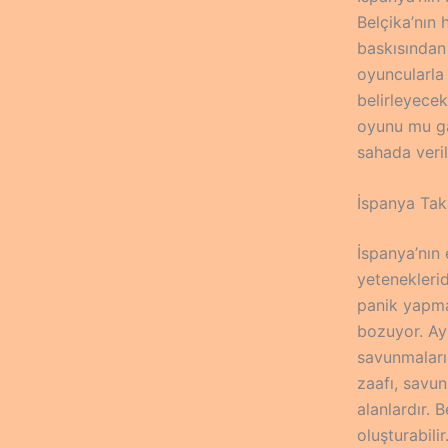
Belçika’nın 
baskısından
oyuncularla
belirleyecek
oyunu mu ga
sahada veri
İspanya Tak
İspanya’nın 
yetenekleri
panik yapma
bozuyor. Ayr
savunmaları
zaafı, savun
alanlardır. 
oluşturabilir