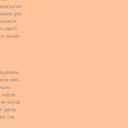
İspanya’nın
elaere gibi
kaderini
n sabırlı
un cevabı
layabilme
arda dahi
onunu
, kapalı
n en büyük
rı geniş
bir risk