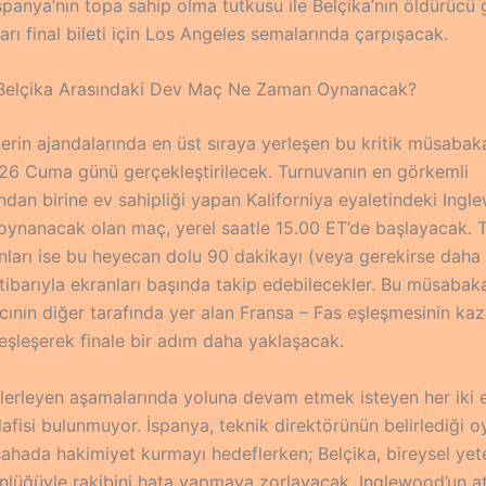
spanya’nın topa sahip olma tutkusu ile Belçika’nın öldürücü 
arı final bileti için Los Angeles semalarında çarpışacak.
 Belçika Arasındaki Dev Maç Ne Zaman Oynanacak?
erin ajandalarında en üst sıraya yerleşen bu kritik müsabak
 Cuma günü gerçekleştirilecek. Turnuvanın en görkemli
ndan birine ev sahipliği yapan Kaliforniya eyaletindeki Ing
oynanacak olan maç, yerel saatle 15.00 ET’de başlayacak. T
nları ise bu heyecan dolu 90 dakikayı (veya gerekirse daha 
tibarıyla ekranları başında takip edebilecekler. Bu müsabaka
cının diğer tarafında yer alan Fransa – Fas eşleşmesinin ka
 eşleşerek finale bir adım daha yaklaşacak.
ilerleyen aşamalarında yoluna devam etmek isteyen her iki e
afisi bulunmuyor. İspanya, teknik direktörünün belirlediği o
 sahada hakimiyet kurmayı hedeflerken; Belçika, bireysel yet
tünlüğüyle rakibini hata yapmaya zorlayacak. Inglewood’un a