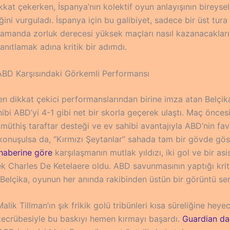
kat çekerken, İspanya’nın kolektif oyun anlayışının bireysel
ini vurguladı. İspanya için bu galibiyet, sadece bir üst tur
 zamanda zorluk derecesi yüksek maçları nasıl kazanacakları
 kanıtlamak adına kritik bir adımdı.
 ABD Karşısındaki Görkemli Performansı
en dikkat çekici performanslarından birine imza atan Belçik
hibi ABD’yi 4-1 gibi net bir skorla geçerek ulaştı. Maç önces
 müthiş taraftar desteği ve ev sahibi avantajıyla ABD’nin fav
konuşulsa da, “Kırmızı Şeytanlar” sahada tam bir gövde göst
haberine göre
karşılaşmanın mutlak yıldızı, iki gol ve bir as
k Charles De Ketelaere oldu. ABD savunmasının yaptığı kriti
Belçika, oyunun her anında rakibinden üstün bir görüntü ser
lik Tillman’ın şık frikik golü tribünleri kısa süreliğine heye
 tecrübesiyle bu baskıyı hemen kırmayı başardı.
Guardian da