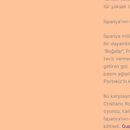
tür yüksek t
İspanya’nın
İspanya mill
bir dayanıkl
“Boğalar”, 
taviz verme
getiren gol,
pasını ağlar
Portekiz’in 
Bu karşılaşm
Cristiano R
oyuncu, kar
İspanya’nın 
kilitledi.
Gua