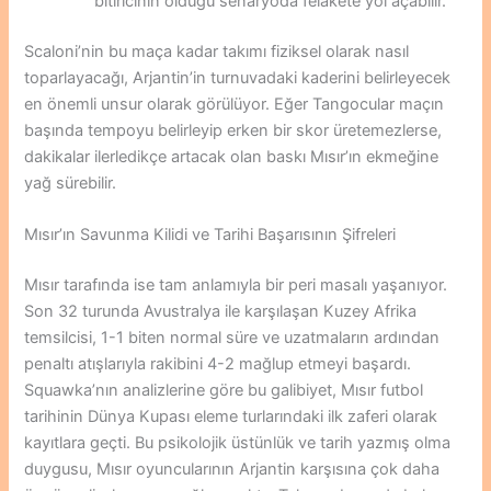
bitiricinin olduğu senaryoda felakete yol açabilir.
Scaloni’nin bu maça kadar takımı fiziksel olarak nasıl
toparlayacağı, Arjantin’in turnuvadaki kaderini belirleyecek
en önemli unsur olarak görülüyor. Eğer Tangocular maçın
başında tempoyu belirleyip erken bir skor üretemezlerse,
dakikalar ilerledikçe artacak olan baskı Mısır’ın ekmeğine
yağ sürebilir.
Mısır’ın Savunma Kilidi ve Tarihi Başarısının Şifreleri
Mısır tarafında ise tam anlamıyla bir peri masalı yaşanıyor.
Son 32 turunda Avustralya ile karşılaşan Kuzey Afrika
temsilcisi, 1-1 biten normal süre ve uzatmaların ardından
penaltı atışlarıyla rakibini 4-2 mağlup etmeyi başardı.
Squawka’nın analizlerine göre bu galibiyet, Mısır futbol
tarihinin Dünya Kupası eleme turlarındaki ilk zaferi olarak
kayıtlara geçti. Bu psikolojik üstünlük ve tarih yazmış olma
duygusu, Mısır oyuncularının Arjantin karşısına çok daha