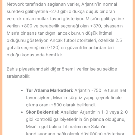
Network tarafından sağlanan veriler, Arjantin’in normal
süredeki galibiyetine -270 gibi oldukça düşük bir oran
vererek onları mutlak favori gösteriyor. Mısır’ın galibiyetine
verilen +800 ve beraberlik seçeneği olan +370, piyasanın
Mısır’a bir şans tanıdığını ancak bunun düşük ihtimal
olduğunu gösteriyor. Ancak futbol otoriteleri, özellikle 2.5
gol altı seçeneğinin (-120) en güvenli limanlardan biri
olduğu konusunda hemfikir.
Bahis piyasalarındaki diğer önemli veriler ise şu şekilde
sıralanabilir:
Tur Atlama Marketleri:
Arjantin -750 ile turun net
favorisiyken, Mısır’ın sürpriz yapıp çeyrek finale
çıkma oranı +500 olarak belirlendi.
Skor Beklentisi:
Analizler, Arjantin’in 1-0 veya 2-0
gibi kontrollü galibiyetlerinin ön planda olduğunu,
Mısır’ın gol bulma ihtimalinin ise Salah’ın
kondisyonuna bağlı olarak düştüğünü gösteriyor.