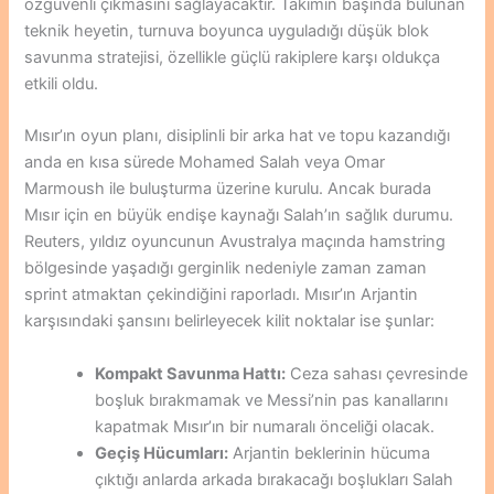
özgüvenli çıkmasını sağlayacaktır. Takımın başında bulunan
teknik heyetin, turnuva boyunca uyguladığı düşük blok
savunma stratejisi, özellikle güçlü rakiplere karşı oldukça
etkili oldu.
Mısır’ın oyun planı, disiplinli bir arka hat ve topu kazandığı
anda en kısa sürede Mohamed Salah veya Omar
Marmoush ile buluşturma üzerine kurulu. Ancak burada
Mısır için en büyük endişe kaynağı Salah’ın sağlık durumu.
Reuters, yıldız oyuncunun Avustralya maçında hamstring
bölgesinde yaşadığı gerginlik nedeniyle zaman zaman
sprint atmaktan çekindiğini raporladı. Mısır’ın Arjantin
karşısındaki şansını belirleyecek kilit noktalar ise şunlar:
Kompakt Savunma Hattı:
Ceza sahası çevresinde
boşluk bırakmamak ve Messi’nin pas kanallarını
kapatmak Mısır’ın bir numaralı önceliği olacak.
Geçiş Hücumları:
Arjantin beklerinin hücuma
çıktığı anlarda arkada bırakacağı boşlukları Salah