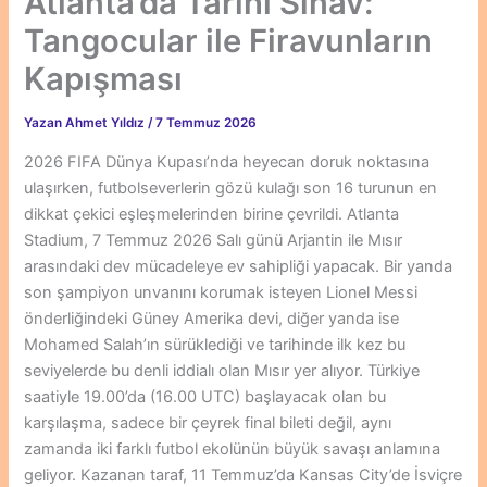
Atlanta’da Tarihi Sınav:
Tangocular ile Firavunların
Kapışması
Yazan
Ahmet Yıldız
/
7 Temmuz 2026
2026 FIFA Dünya Kupası’nda heyecan doruk noktasına
ulaşırken, futbolseverlerin gözü kulağı son 16 turunun en
dikkat çekici eşleşmelerinden birine çevrildi. Atlanta
Stadium, 7 Temmuz 2026 Salı günü Arjantin ile Mısır
arasındaki dev mücadeleye ev sahipliği yapacak. Bir yanda
son şampiyon unvanını korumak isteyen Lionel Messi
önderliğindeki Güney Amerika devi, diğer yanda ise
Mohamed Salah’ın sürüklediği ve tarihinde ilk kez bu
seviyelerde bu denli iddialı olan Mısır yer alıyor. Türkiye
saatiyle 19.00’da (16.00 UTC) başlayacak olan bu
karşılaşma, sadece bir çeyrek final bileti değil, aynı
zamanda iki farklı futbol ekolünün büyük savaşı anlamına
geliyor. Kazanan taraf, 11 Temmuz’da Kansas City’de İsviçre