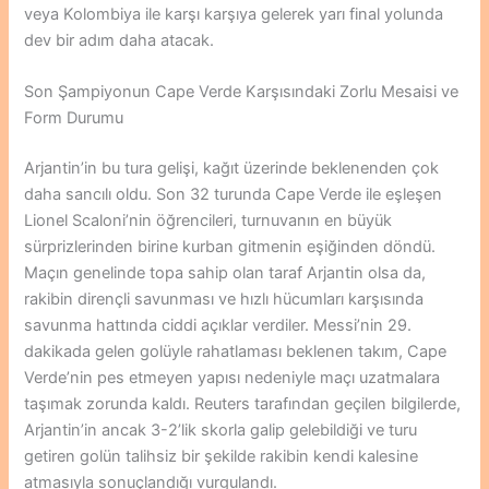
veya Kolombiya ile karşı karşıya gelerek yarı final yolunda
dev bir adım daha atacak.
Son Şampiyonun Cape Verde Karşısındaki Zorlu Mesaisi ve
Form Durumu
Arjantin’in bu tura gelişi, kağıt üzerinde beklenenden çok
daha sancılı oldu. Son 32 turunda Cape Verde ile eşleşen
Lionel Scaloni’nin öğrencileri, turnuvanın en büyük
sürprizlerinden birine kurban gitmenin eşiğinden döndü.
Maçın genelinde topa sahip olan taraf Arjantin olsa da,
rakibin dirençli savunması ve hızlı hücumları karşısında
savunma hattında ciddi açıklar verdiler. Messi’nin 29.
dakikada gelen golüyle rahatlaması beklenen takım, Cape
Verde’nin pes etmeyen yapısı nedeniyle maçı uzatmalara
taşımak zorunda kaldı. Reuters tarafından geçilen bilgilerde,
Arjantin’in ancak 3-2’lik skorla galip gelebildiği ve turu
getiren golün talihsiz bir şekilde rakibin kendi kalesine
atmasıyla sonuçlandığı vurgulandı.