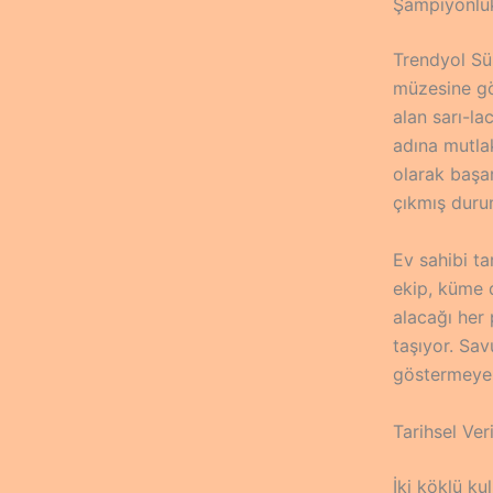
Şampiyonluk
Trendyol Süp
müzesine gö
alan sarı-l
adına mutla
olarak başar
çıkmış duru
Ev sahibi ta
ekip, küme d
alacağı her
taşıyor. Sa
göstermeye 
Tarihsel Ver
İki köklü k