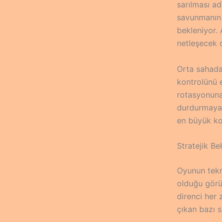
sarılması ad
savunmanın 
bekleniyor.
netleşecek 
Orta sahada
kontrolünü e
rotasyonuna 
durdurmaya ç
en büyük koz
Stratejik Be
Oyunun tekni
olduğu görü
direnci her 
çıkan bazı s