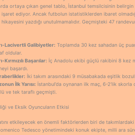
rda ortaya çıkan genel tablo, İstanbul temsilcisinin belirgin 
işaret ediyor. Ancak futbolun istatistiklerden ibaret olmadı
 hikayesini yazdığı unutulmamalıdır. Geçmişteki 47 randevu
ı-Lacivertli Galibiyetler:
Toplamda 30 kez sahadan üç puanl
af oldular.
ı-Kırmızılı Başarılar:
İç Anadolu ekibi güçlü rakibini 8 kez
meyi başardı.
aberlikler:
İki takım arasındaki 9 müsabakada eşitlik bozu
onun İlk Yarısı:
İstanbul’da oynanan ilk maç, 6-2’lik skorla
lü ve tek taraflı geçmişti.
iği ve Eksik Oyuncuların Etkisi
tını etkileyecek en önemli faktörlerden biri de takımlardaki
Domenico Tedesco yönetimindeki konuk ekipte, milli ara süre