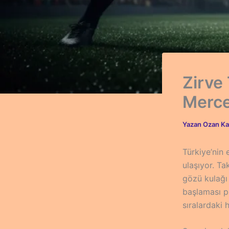
Zirve
Merce
Yazan
Ozan Ka
Türkiye’nin
ulaşıyor. T
gözü kulağı
başlaması p
sıralardaki 