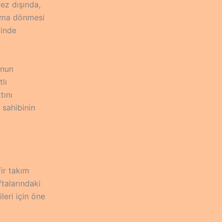
rez dışında,
kıma dönmesi
tinde
unun
lı
tını
 sahibinin
fir takım
talarındaki
leri için öne