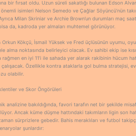
ına bir fırsat oldu. Uzun süreli sakatlığı bulunan Edson Alva
önemli isimleri Nelson Semedo ve Çağlar Söyüncü’nün ta
 Ayrıca Milan Skriniar ve Archie Brown’un durumları maç saa
olsa da, kadroda yer almaları muhtemel görünüyor.
 Orkun Kökçü, İsmail Yüksek ve Fred üçlüsünün uyumu, oy
le alma noktasında belirleyici olacak. Ev sahibi ekip ise kısıt
rağmen en iyi 11’i ile sahada yer alarak rakibinin hücum hat
alışacak. Özellikle kontra ataklarla gol bulma stratejisi, ev
u olabilir.
klentiler ve Skor Öngörüleri
k analizine bakıldığında, favori tarafın net bir şekilde misa
lüyor. Ancak küme düşme hattındaki takımların ligin son haf
zaman sürprizlere gebedir. Bahis meraklıları ve futbol takipçi
enaryolar şunlardır: