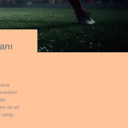
anı
asına
verlerin
’de
em de alt
 sahip.