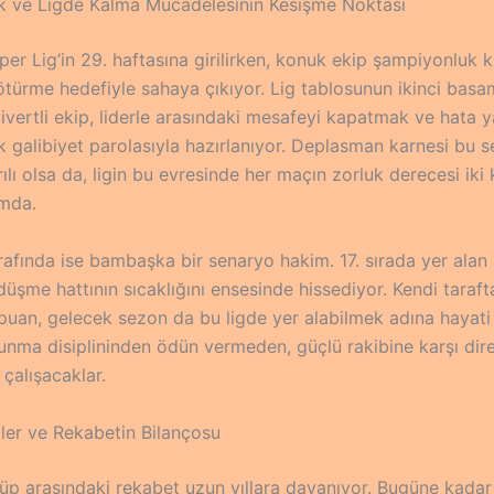
 ve Ligde Kalma Mücadelesinin Kesişme Noktası
er Lig’in 29. haftasına girilirken, konuk ekip şampiyonluk k
türme hedefiyle sahaya çıkıyor. Lig tablosunun ikinci bas
acivertli ekip, liderle arasındaki mesafeyi kapatmak ve hat
k galibiyet parolasıyla hazırlanıyor. Deplasman karnesi bu 
ılı olsa da, ligin bu evresinde her maçın zorluk derecesi iki 
mda.
rafında ise bambaşka bir senaryo hakim. 17. sırada yer alan s
üşme hattının sıcaklığını ensesinde hissediyor. Kendi taraf
 puan, gelecek sezon da bu ligde yer alabilmek adına hayati
vunma disiplininden ödün vermeden, güçlü rakibine karşı dir
çalışacaklar.
iler ve Rekabetin Bilançosu
ulüp arasındaki rekabet uzun yıllara dayanıyor. Bugüne kada