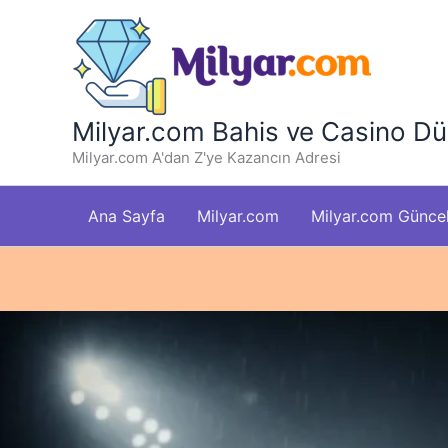
İçeriğe
atla
Milyar.com Bahis ve Casino Dü
Milyar.com A'dan Z'ye Kazancın Adresi
Ana Sayfa
Milyar.com
Milyar.com Güncel