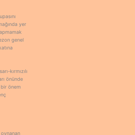
upasını
amağında yer
a yapmamak
sezon genel
katına
arı-kırmızılı
tarı önünde
 bir önem
enç
r oynanan