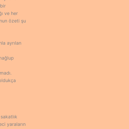
bir
ğı ve her
nun özeti şu
a ayrılan
 mağlup
lmadı.
 oldukça
 sakatlık
ci yaraların