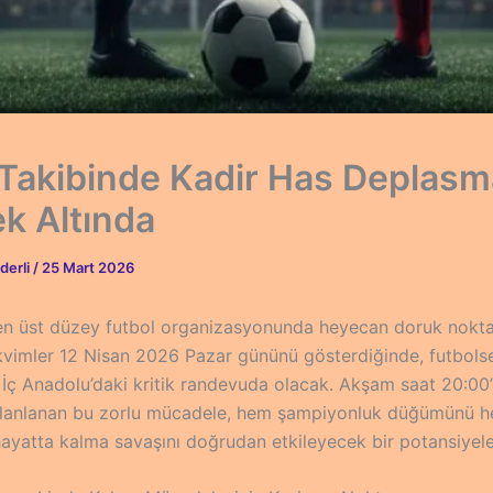
 Takibinde Kadir Has Deplasm
k Altında
derli
/
25 Mart 2026
 en üst düzey futbol organizasyonunda heyecan doruk nokt
akvimler 12 Nisan 2026 Pazar gününü gösterdiğinde, futbolse
 İç Anadolu’daki kritik randevuda olacak. Akşam saat 20:00
lanlanan bu zorlu mücadele, hem şampiyonluk düğümünü h
hayatta kalma savaşını doğrudan etkileyecek bir potansiyele