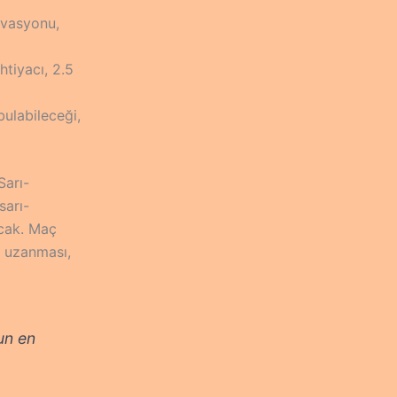
ivasyonu,
htiyacı, 2.5
bulabileceği,
Sarı-
sarı-
acak. Maç
e uzanması,
un en