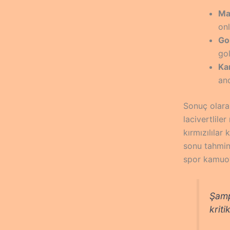
Ma
onl
Go
gol
Kar
anc
Sonuç olara
lacivertlile
kırmızılıla
sonu tahmini
spor kamuoy
Şamp
kriti