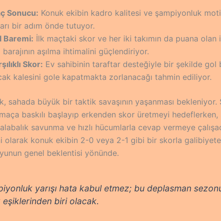
ç Sonucu:
Konuk ekibin kadro kalitesi ve şampiyonluk mot
arı bir adım önde tutuyor.
l Baremi:
İlk maçtaki skor ve her iki takımın da puana olan i
 barajının aşılma ihtimalini güçlendiriyor.
şılıklı Skor:
Ev sahibinin taraftar desteğiyle bir şekilde gol 
ak kalesini gole kapatmakta zorlanacağı tahmin ediliyor.
k, sahada büyük bir taktik savaşının yaşanması bekleniyor. 
r maça baskılı başlayıp erkenden skor üretmeyi hedeflerken, 
r kalabalık savunma ve hızlı hücumlarla cevap vermeye çalış
 olarak konuk ekibin 2-0 veya 2-1 gibi bir skorla galibiyet
unun genel beklentisi yönünde.
iyonluk yarışı hata kabul etmez; bu deplasman sezon
k eşiklerinden biri olacak.