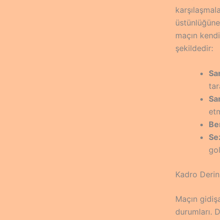
karşılaşmala
üstünlüğüne 
maçın kendi
şekildedir:
Sar
tar
Sar
et
Ber
Sez
gol
Kadro Derinl
Maçın gidişa
durumları. 