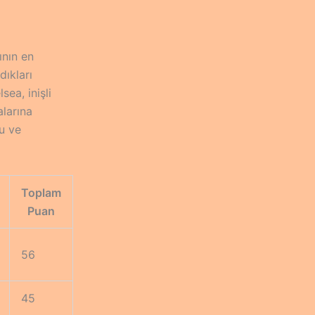
ının en
dıkları
ea, inişli
alarına
u ve
Toplam
Puan
56
45