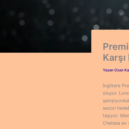
Premi
Karşı
Yazan
Ozan Ka
İngiltere Pr
oluyor. Lon
şampiyonluk
sezon hedef
taşıyor. Man
Chelsea ev s