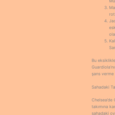
Mu
Ma
rot
Jac
es
ol
Ka
San
Bu eksiklikl
Guardiola’n
şans verme z
Sahadaki Ta
Chelsea’de 
takımına ka
sahadaki oyu