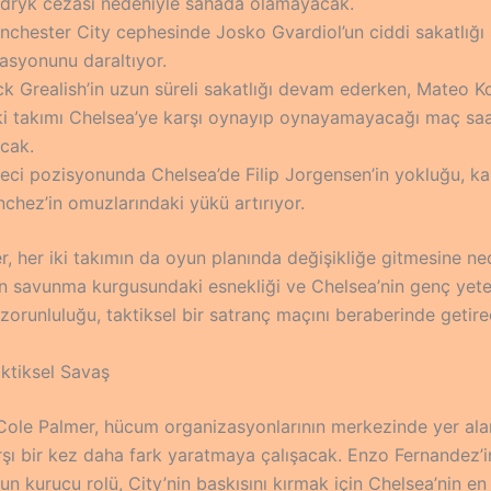
dryk cezası nedeniyle sahada olamayacak.
nchester City cephesinde Josko Gvardiol’un ciddi sakatlığ
asyonunu daraltıyor.
k Grealish’in uzun süreli sakatlığı devam ederken, Mateo Ko
ki takımı Chelsea’ye karşı oynayıp oynayamayacağı maç saat
acak.
leci pozisyonunda Chelsea’de Filip Jorgensen’in yokluğu, k
chez’in omuzlarındaki yükü artırıyor.
er, her iki takımın da oyun planında değişikliğe gitmesine ned
ın savunma kurgusundaki esnekliği ve Chelsea’nin genç yet
orunluluğu, taktiksel bir satranç maçını beraberinde getirec
ktiksel Savaş
Cole Palmer, hücum organizasyonlarının merkezinde yer ala
rşı bir kez daha fark yaratmaya çalışacak. Enzo Fernandez’i
n kurucu rolü, City’nin baskısını kırmak için Chelsea’nin en