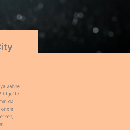
ity
vuya sahne
Bridge’de
ımın da
i önem
terken,
r.