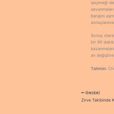
seçeneği de
savunmaları
barajını aşm
sonuçlanması
Sonuç olarak
bir 90 dakik
kazanmaları
an değiştire
Tahmin:
Che
ÖNCEKI