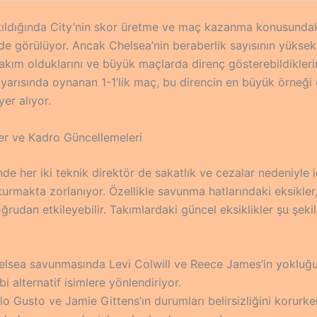
ıldığında City’nin skor üretme ve maç kazanma konusundak
lde görülüyor. Ancak Chelsea’nin beraberlik sayısının yüksekl
takım olduklarını ve büyük maçlarda direnç gösterebildiklerin
 yarısında oynanan 1-1’lik maç, bu direncin en büyük örneği 
yer alıyor.
ler ve Kadro Güncellemeleri
e her iki teknik direktör de sakatlık ve cezalar nedeniyle 
kurmakta zorlanıyor. Özellikle savunma hatlarındaki eksikler
oğrudan etkileyebilir. Takımlardaki güncel eksiklikler şu şeki
elsea savunmasında Levi Colwill ve Reece James’in yokluğu
bi alternatif isimlere yönlendiriyor.
o Gusto ve Jamie Gittens’ın durumları belirsizliğini korurk