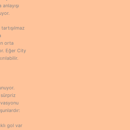
 anlayışı
uyor.
 tartışılmaz
a
in orta
or. Eğer City
ılabilir.
unuyor.
sürpriz
ivasyonu
şunlardır:
klı gol var