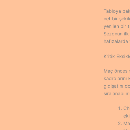
Tabloya bak
net bir şeki
yenilen bir 
Sezonun ilk
hafızalarda 
Kritik Eksik
Maç öncesind
kadrolarını 
gidişatını d
sıralanabilir:
Ch
eki
Mal