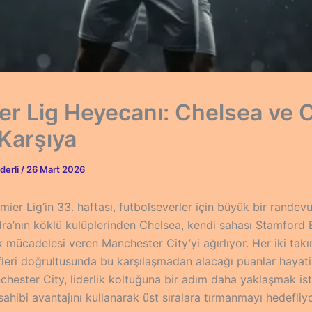
er Lig Heyecanı: Chelsea ve C
 Karşıya
derli
/
26 Mart 2026
emier Lig’in 33. haftası, futbolseverler için büyük bir rande
dra’nın köklü kulüplerinden Chelsea, kendi sahası Stamford 
 mücadelesi veren Manchester City’yi ağırlıyor. Her iki tak
leri doğrultusunda bu karşılaşmadan alacağı puanlar hayat
chester City, liderlik koltuğuna bir adım daha yaklaşmak is
ahibi avantajını kullanarak üst sıralara tırmanmayı hedefliyo