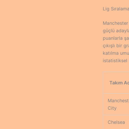
Lig Sıralam
Manchester C
güçlü adayla
puanlarla şa
çıkışlı bir 
katılma umu
istatistikse
Takım Ad
Manchest
City
Chelsea