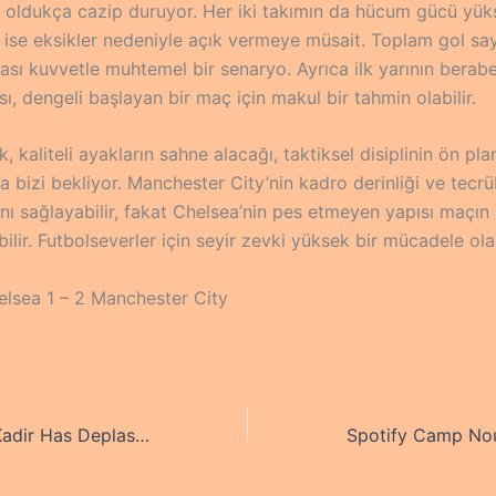
 oldukça cazip duruyor. Her iki takımın da hücum gücü yük
 ise eksikler nedeniyle açık vermeye müsait. Toplam gol say
ası kuvvetle muhtemel bir senaryo. Ayrıca ilk yarının berabe
, dengeli başlayan bir maç için makul bir tahmin olabilir.
, kaliteli ayakların sahne alacağı, taktiksel disiplinin ön pl
a bizi bekliyor. Manchester City’nin kadro derinliği ve tecr
nı sağlayabilir, fakat Chelsea’nin pes etmeyen yapısı maçın
bilir. Futbolseverler için seyir zevki yüksek bir mücadele ola
lsea 1 – 2 Manchester City
Zirve Takibinde Kadir Has Deplasmanı Mercek Altında