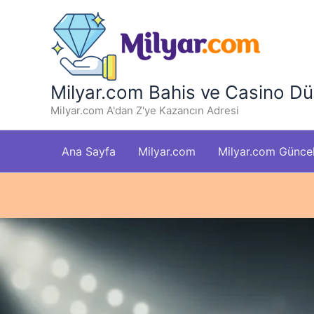
İçeriğe
atla
Milyar.com Bahis ve Casino Dü
Milyar.com A'dan Z'ye Kazancın Adresi
Ana Sayfa
Milyar.com
Milyar.com Güncel