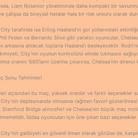
lsea, Liam Rosenior yönetiminde daha kompakt bir savunma
çalışsa da bireysel hatalar hala bir risk unsuru olarak dur
ity tarafında ise Erling Haaland’ın gol yollarındaki etkinliği
Phil Foden ve Bernardo Silva gibi yaratıcı oyuncular, Chelse
 arkasına atılacak toplarla Haaland’ı besleyecektir. Rodri’n
imiyeti, City’nin oyunun kontrolünü elinde tutmasını sağlıy
lma oranını %60’ların üzerine çıkarırsa, Chelsea’nin direnci kır
ç Sonu Tahminleri
leri açısından bu maç, yüksek oranlar ve farklı seçenekler s
City’nin deplasmanda olmasına rağmen favori gösterilmesi 
k Stamford Bridge atmosferi ve Chelsea’nin büyük maç mot
lmemelidir. İddaa oyuncuları için öne çıkan bazı seçenekler 
ity’nin galibiyeti en güvenli liman olarak görülse de, karşılı