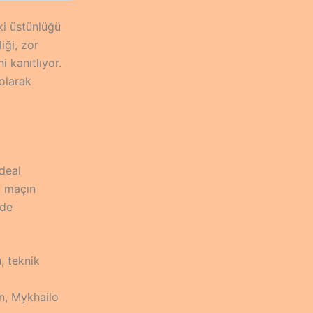
i üstünlüğü
iği, zor
i kanıtlıyor.
olarak
ideal
, maçın
lde
, teknik
en, Mykhailo