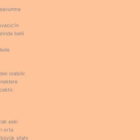
ı savunma
vacic’in
inde belli
alede
en olabilir.
eneklere
ektir.
rak eski
n orta
 büyük silahı