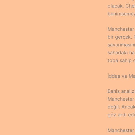
olacak. Che
benimsemeye 
Manchester C
bir gerçek. 
savunmasının
sahadaki hak
topa sahip o
İddaa ve Ma
Bahis analiz
Manchester 
değil. Anca
göz ardı edi
Manchester C