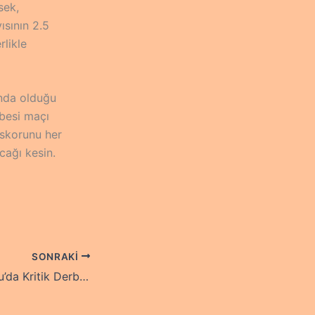
sek,
ısının 2.5
rlikle
anda olduğu
übesi maçı
 skorunu her
cağı kesin.
SONRAKI
Spotify Camp Nou’da Kritik Derbi: Barca – Espanyol Analizi