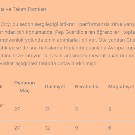
ası ve Takım Formları
ity, bu sezon sergilediği istikrarlı performansla zirve yarış
rından biri konumunda. Pep Guardiola’nın öğrencileri, topla
mpiyonluk yolunda emin adımlarla ilerliyor. Öte yandan Chels
grafik çizse de son haftalarda topladığı puanlarla Avrupa kup
dunu taze tutuyor. İki takım arasındaki mevcut puan durum
l veriler aşağıdaki tabloda detaylandırılmıştır:
Oynanan
ı
Galibiyet
Beraberlik
Mağlubiyet
Maç
er
27
17
5
5
27
12
9
6