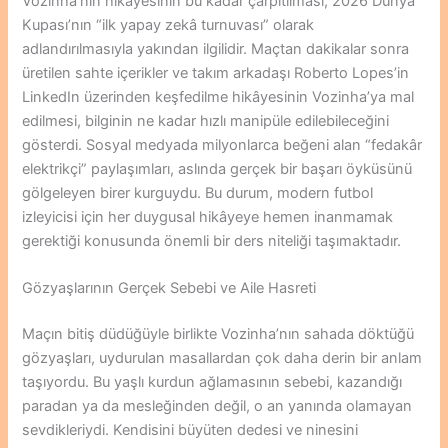
Vozinha’nın hikâyesinin bu kadar çarpıtılması, 2026 Dünya
Kupası’nın “ilk yapay zekâ turnuvası” olarak
adlandırılmasıyla yakından ilgilidir. Maçtan dakikalar sonra
üretilen sahte içerikler ve takım arkadaşı Roberto Lopes’in
LinkedIn üzerinden keşfedilme hikâyesinin Vozinha’ya mal
edilmesi, bilginin ne kadar hızlı manipüle edilebileceğini
gösterdi. Sosyal medyada milyonlarca beğeni alan “fedakâr
elektrikçi” paylaşımları, aslında gerçek bir başarı öyküsünü
gölgeleyen birer kurguydu. Bu durum, modern futbol
izleyicisi için her duygusal hikâyeye hemen inanmamak
gerektiği konusunda önemli bir ders niteliği taşımaktadır.
Gözyaşlarının Gerçek Sebebi ve Aile Hasreti
Maçın bitiş düdüğüyle birlikte Vozinha’nın sahada döktüğü
gözyaşları, uydurulan masallardan çok daha derin bir anlam
taşıyordu. Bu yaşlı kurdun ağlamasının sebebi, kazandığı
paradan ya da mesleğinden değil, o an yanında olamayan
sevdikleriydi. Kendisini büyüten dedesi ve ninesini