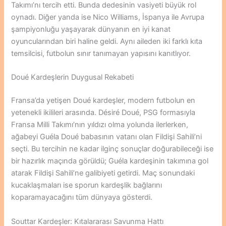
Takımı’nı tercih etti. Bunda dedesinin vasiyeti büyük rol
oynadı. Diğer yanda ise Nico Williams, İspanya ile Avrupa
şampiyonluğu yaşayarak dünyanın en iyi kanat
oyuncularından biri haline geldi. Aynı aileden iki farklı kıta
temsilcisi, futbolun sınır tanımayan yapısını kanıtlıyor.
Doué Kardeşlerin Duygusal Rekabeti
Fransa’da yetişen Doué kardeşler, modern futbolun en
yetenekli ikilileri arasında. Désiré Doué, PSG formasıyla
Fransa Milli Takımı’nın yıldızı olma yolunda ilerlerken,
ağabeyi Guéla Doué babasının vatanı olan Fildişi Sahili’ni
seçti. Bu tercihin ne kadar ilginç sonuçlar doğurabileceği ise
bir hazırlık maçında görüldü; Guéla kardeşinin takımına gol
atarak Fildişi Sahili’ne galibiyeti getirdi. Maç sonundaki
kucaklaşmaları ise sporun kardeşlik bağlarını
koparamayacağını tüm dünyaya gösterdi.
Souttar Kardeşler: Kıtalararası Savunma Hattı