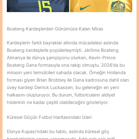
Boateng Kardeşlerden Günümüze Kalan Miras
Kardeşlerin farklı bayraklar altında mücadelesi aslında
Boateng kardeşlerle popülerleşmişti. Jérôme Boateng
Almanya ile dünya şampiyonu olurken, Kevin-Prince
Boateng Gana formasıyla ona rakip olmuştu. 2026’da bu
mirasın yeni temsilcileri sahada olacak. Örneğin Hollanda
forması giyen Brian Brobbey ile Gana kadrosuna dahil olan
üvey kardeşi Derrick Luckassen, bu geleneğin en yeni
halkasını oluşturuyor. Bu durum, futbolcuların aidiyet
hislerinin ne kadar çeşitli olabileceğini gösteriyor.
Küresel Göçün Futbol Haritasındaki İzleri
Dünya Kupası’ndaki bu tablo, aslında küresel göç
hareketlerinin spora yansımasıdır. Artık pek çok milli