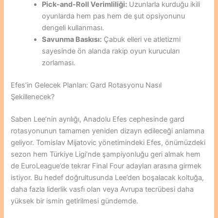
Pick-and-Roll Verimliliği:
Uzunlarla kurduğu ikili
oyunlarda hem pas hem de şut opsiyonunu
dengeli kullanması.
Savunma Baskısı:
Çabuk elleri ve atletizmi
sayesinde ön alanda rakip oyun kurucuları
zorlaması.
Efes’in Gelecek Planları: Gard Rotasyonu Nasıl
Şekillenecek?
Saben Lee’nin ayrılığı, Anadolu Efes cephesinde gard
rotasyonunun tamamen yeniden dizayn edileceği anlamına
geliyor. Tomislav Mijatovic yönetimindeki Efes, önümüzdeki
sezon hem Türkiye Ligi’nde şampiyonluğu geri almak hem
de EuroLeague’de tekrar Final Four adayları arasına girmek
istiyor. Bu hedef doğrultusunda Lee’den boşalacak koltuğa,
daha fazla liderlik vasfı olan veya Avrupa tecrübesi daha
yüksek bir ismin getirilmesi gündemde.