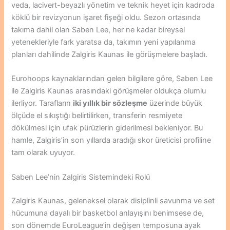
veda, lacivert-beyazlı yönetim ve teknik heyet için kadroda
köklü bir revizyonun işaret fişeği oldu. Sezon ortasında
takıma dahil olan Saben Lee, her ne kadar bireysel
yetenekleriyle fark yaratsa da, takımın yeni yapılanma
planları dahilinde Zalgiris Kaunas ile görüşmelere başladı.
Eurohoops kaynaklarından gelen bilgilere göre, Saben Lee
ile Zalgiris Kaunas arasındaki görüşmeler oldukça olumlu
ilerliyor. Tarafların
iki yıllık bir sözleşme
üzerinde büyük
ölçüde el sıkıştığı belirtilirken, transferin resmiyete
dökülmesi için ufak pürüzlerin giderilmesi bekleniyor. Bu
hamle, Zalgiris’in son yıllarda aradığı skor üreticisi profiline
tam olarak uyuyor.
Saben Lee’nin Zalgiris Sistemindeki Rolü
Zalgiris Kaunas, geleneksel olarak disiplinli savunma ve set
hücumuna dayalı bir basketbol anlayışını benimsese de,
son dönemde EuroLeague’in değişen temposuna ayak