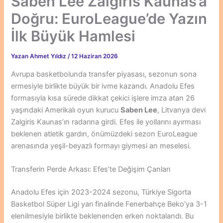
Saben Lee Zalgiris Kaunas’a
Doğru: EuroLeague’de Yazın
İlk Büyük Hamlesi
Yazan
Ahmet Yıldız
/
12 Haziran 2026
Avrupa basketbolunda transfer piyasası, sezonun sona
ermesiyle birlikte büyük bir ivme kazandı. Anadolu Efes
formasıyla kısa sürede dikkat çekici işlere imza atan 26
yaşındaki Amerikalı oyun kurucu
Saben Lee
, Litvanya devi
Zalgiris Kaunas’ın radarına girdi. Efes ile yollarını ayırması
beklenen atletik gardın, önümüzdeki sezon EuroLeague
arenasında yeşil-beyazlı formayı giymesi an meselesi.
Transferin Perde Arkası: Efes’te Değişim Çanları
Anadolu Efes için 2023-2024 sezonu, Türkiye Sigorta
Basketbol Süper Ligi yarı finalinde Fenerbahçe Beko’ya 3-1
elenilmesiyle birlikte beklenenden erken noktalandı. Bu