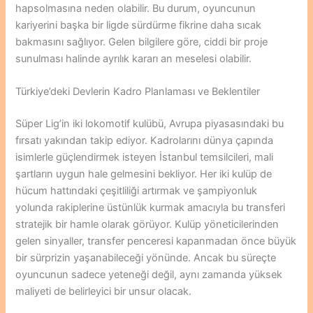
hapsolmasına neden olabilir. Bu durum, oyuncunun
kariyerini başka bir ligde sürdürme fikrine daha sıcak
bakmasını sağlıyor. Gelen bilgilere göre, ciddi bir proje
sunulması halinde ayrılık kararı an meselesi olabilir.
Türkiye’deki Devlerin Kadro Planlaması ve Beklentiler
Süper Lig’in iki lokomotif kulübü, Avrupa piyasasındaki bu
fırsatı yakından takip ediyor. Kadrolarını dünya çapında
isimlerle güçlendirmek isteyen İstanbul temsilcileri, mali
şartların uygun hale gelmesini bekliyor. Her iki kulüp de
hücum hattındaki çeşitliliği artırmak ve şampiyonluk
yolunda rakiplerine üstünlük kurmak amacıyla bu transferi
stratejik bir hamle olarak görüyor. Kulüp yöneticilerinden
gelen sinyaller, transfer penceresi kapanmadan önce büyük
bir sürprizin yaşanabileceği yönünde. Ancak bu süreçte
oyuncunun sadece yeteneği değil, aynı zamanda yüksek
maliyeti de belirleyici bir unsur olacak.