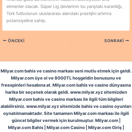
etmenler olacak. Süper Lig devlerinin bu yarıştaki kararlılığı,
Türk futbolunun uluslararası alandaki prestijini artırma
potansiyeline sahip.
ÖNCEKI
SONRAKI
Milyar.com bahis ve casino markası seni mutlu etmek için geldi.
Milyar.com üye ol ve 8000TL hoşgeldin bonusunu ve
freespinleri hesabına at. Milyar.com bahis ve casino dünyasına
harika bir seçenek olarak geldi. www.milyar.xyz sitemizden
Milyar.com bahis ve casino markası ile ilgili tüm bilgileri
alabilirsiniz. www.milyar.xyz sitemizde bahis ve casino oyunları
oynatılmamaktadır. Site tamamen Milyar.com markası ile ilgili
güncel bilgiler vermek için kurulmuştur. Milyar.com |
Milyar.com Bahis | Milyar.com Casino | Milyar.com Giriş |