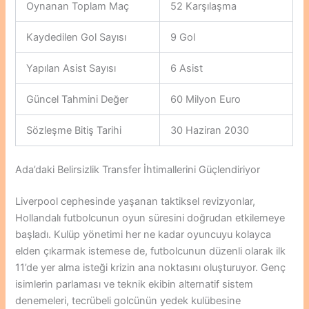
Oynanan Toplam Maç
52 Karşılaşma
Kaydedilen Gol Sayısı
9 Gol
Yapılan Asist Sayısı
6 Asist
Güncel Tahmini Değer
60 Milyon Euro
Sözleşme Bitiş Tarihi
30 Haziran 2030
Ada’daki Belirsizlik Transfer İhtimallerini Güçlendiriyor
Liverpool cephesinde yaşanan taktiksel revizyonlar,
Hollandalı futbolcunun oyun süresini doğrudan etkilemeye
başladı. Kulüp yönetimi her ne kadar oyuncuyu kolayca
elden çıkarmak istemese de, futbolcunun düzenli olarak ilk
11’de yer alma isteği krizin ana noktasını oluşturuyor. Genç
isimlerin parlaması ve teknik ekibin alternatif sistem
denemeleri, tecrübeli golcünün yedek kulübesine