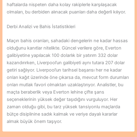
haftalarda nispeten daha kolay rakiplerle karşılaşacak
olmaları, bu derbiden alınacak puanları daha değerli kılıyor.
Derbi Analizi ve Bahis İstatistikleri
Maçın bahis oranları, sahadaki dengelerin ne kadar hassas
olduğunu kanıtlar nitelikte. Güncel verilere göre, Everton
galibiyetine yapılacak 100 dolarlık bir yatırım 332 dolar
kazandırırken, Liverpool’un galibiyeti aynı tutara 207 dolar
getiri sağlıyor. Liverpool’un tarihsel başarısı her ne kadar
onları kağıt üzerinde öne çıkarsa da, mevcut form durumları
onları mutlak favori olmaktan uzaklaştırıyor. Analistler, bu
maçta beraberlik veya Everton lehine çifte şans
seçeneklerinin yüksek değer taşıdığını vurguluyor. Her
zaman olduğu gibi, bu tarz yüksek tansiyonlu maçlarda
bütçe disiplinine sadık kalmak ve veriye dayalı kararlar
almak büyük önem taşıyor.