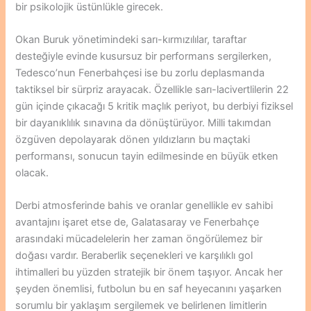
bir psikolojik üstünlükle girecek.
Okan Buruk yönetimindeki sarı-kırmızılılar, taraftar
desteğiyle evinde kusursuz bir performans sergilerken,
Tedesco’nun Fenerbahçesi ise bu zorlu deplasmanda
taktiksel bir sürpriz arayacak. Özellikle sarı-lacivertlilerin 22
gün içinde çıkacağı 5 kritik maçlık periyot, bu derbiyi fiziksel
bir dayanıklılık sınavına da dönüştürüyor. Milli takımdan
özgüven depolayarak dönen yıldızların bu maçtaki
performansı, sonucun tayin edilmesinde en büyük etken
olacak.
Derbi atmosferinde bahis ve oranlar genellikle ev sahibi
avantajını işaret etse de, Galatasaray ve Fenerbahçe
arasındaki mücadelelerin her zaman öngörülemez bir
doğası vardır. Beraberlik seçenekleri ve karşılıklı gol
ihtimalleri bu yüzden stratejik bir önem taşıyor. Ancak her
şeyden önemlisi, futbolun bu en saf heyecanını yaşarken
sorumlu bir yaklaşım sergilemek ve belirlenen limitlerin