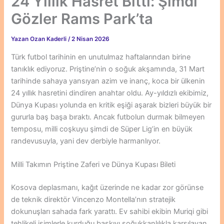
24 Yıllık Hasret Bitti: Şimdi
Gözler Rams Park’ta
Yazan
Ozan Kaderli
/
2 Nisan 2026
Türk futbol tarihinin en unutulmaz haftalarından birine
tanıklık ediyoruz. Priştine’nin o soğuk akşamında, 31 Mart
tarihinde sahaya yansıyan azim ve inanç, koca bir ülkenin
24 yıllık hasretini dindiren anahtar oldu. Ay-yıldızlı ekibimiz,
Dünya Kupası yolunda en kritik eşiği aşarak bizleri büyük bir
gururla baş başa bıraktı. Ancak futbolun durmak bilmeyen
temposu, milli coşkuyu şimdi de Süper Lig’in en büyük
randevusuyla, yani dev derbiyle harmanlıyor.
Milli Takımın Priştine Zaferi ve Dünya Kupası Bileti
Kosova deplasmanı, kağıt üzerinde ne kadar zor görünse
de teknik direktör Vincenzo Montella’nın stratejik
dokunuşları sahada fark yarattı. Ev sahibi ekibin Muriqi gibi
tehlikeli isimlerle kurduğu baskıyı soğukkanlılıkla karşılayan