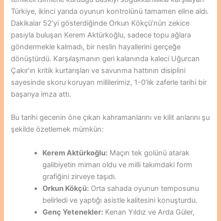
Türkiye, ikinci yarıda oyunun kontrolünü tamamen eline aldı.
Dakikalar 52’yi gösterdiğinde Orkun Kökçü’nün zekice
pasıyla buluşan Kerem Aktürkoğlu, sadece topu ağlara
göndermekle kalmadı, bir neslin hayallerini gerçeğe
dönüştürdü. Karşılaşmanın geri kalanında kaleci Uğurcan
Çakır’ın kritik kurtarışları ve savunma hattının disiplini
sayesinde skoru koruyan millilerimiz, 1-0’lık zaferle tarihi bir
başarıya imza attı.
Bu tarihi gecenin öne çıkan kahramanlarını ve kilit anlarını şu
şekilde özetlemek mümkün:
Kerem Aktürkoğlu:
Maçın tek golünü atarak
galibiyetin mimarı oldu ve milli takımdaki form
grafiğini zirveye taşıdı.
Orkun Kökçü:
Orta sahada oyunun temposunu
belirledi ve yaptığı asistle kalitesini konuşturdu.
Genç Yetenekler:
Kenan Yıldız ve Arda Güler,