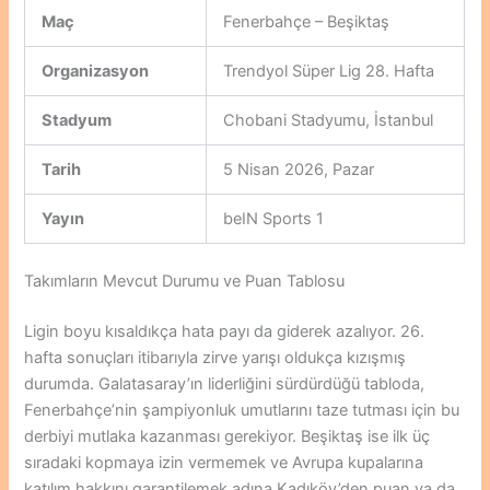
Maç
Fenerbahçe – Beşiktaş
Organizasyon
Trendyol Süper Lig 28. Hafta
Stadyum
Chobani Stadyumu, İstanbul
Tarih
5 Nisan 2026, Pazar
Yayın
beIN Sports 1
Takımların Mevcut Durumu ve Puan Tablosu
Ligin boyu kısaldıkça hata payı da giderek azalıyor. 26.
hafta sonuçları itibarıyla zirve yarışı oldukça kızışmış
durumda. Galatasaray’ın liderliğini sürdürdüğü tabloda,
Fenerbahçe’nin şampiyonluk umutlarını taze tutması için bu
derbiyi mutlaka kazanması gerekiyor. Beşiktaş ise ilk üç
sıradaki kopmaya izin vermemek ve Avrupa kupalarına
katılım hakkını garantilemek adına Kadıköy’den puan ya da