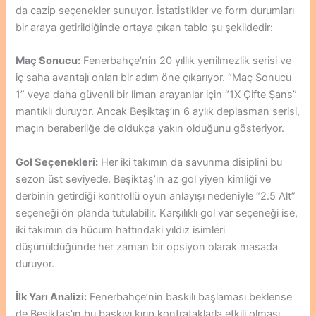
da cazip seçenekler sunuyor. İstatistikler ve form durumları
bir araya getirildiğinde ortaya çıkan tablo şu şekildedir:
Maç Sonucu:
Fenerbahçe’nin 20 yıllık yenilmezlik serisi ve
iç saha avantajı onları bir adım öne çıkarıyor. “Maç Sonucu
1” veya daha güvenli bir liman arayanlar için “1X Çifte Şans”
mantıklı duruyor. Ancak Beşiktaş’ın 6 aylık deplasman serisi,
maçın beraberliğe de oldukça yakın olduğunu gösteriyor.
Gol Seçenekleri:
Her iki takımın da savunma disiplini bu
sezon üst seviyede. Beşiktaş’ın az gol yiyen kimliği ve
derbinin getirdiği kontrollü oyun anlayışı nedeniyle “2.5 Alt”
seçeneği ön planda tutulabilir. Karşılıklı gol var seçeneği ise,
iki takımın da hücum hattındaki yıldız isimleri
düşünüldüğünde her zaman bir opsiyon olarak masada
duruyor.
İlk Yarı Analizi:
Fenerbahçe’nin baskılı başlaması beklense
de Beşiktaş’ın bu baskıyı kırıp kontrataklarla etkili olması