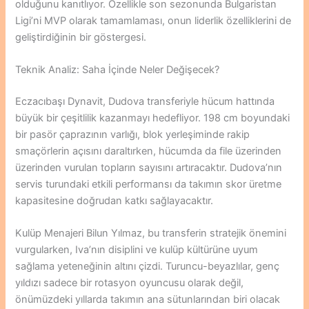
olduğunu kanıtlıyor. Özellikle son sezonunda Bulgaristan
Ligi’ni MVP olarak tamamlaması, onun liderlik özelliklerini de
geliştirdiğinin bir göstergesi.
Teknik Analiz: Saha İçinde Neler Değişecek?
Eczacıbaşı Dynavit, Dudova transferiyle hücum hattında
büyük bir çeşitlilik kazanmayı hedefliyor. 198 cm boyundaki
bir pasör çaprazının varlığı, blok yerleşiminde rakip
smaçörlerin açısını daraltırken, hücumda da file üzerinden
üzerinden vurulan topların sayısını artıracaktır. Dudova’nın
servis turundaki etkili performansı da takımın skor üretme
kapasitesine doğrudan katkı sağlayacaktır.
Kulüp Menajeri Bilun Yılmaz, bu transferin stratejik önemini
vurgularken, Iva’nın disiplini ve kulüp kültürüne uyum
sağlama yeteneğinin altını çizdi. Turuncu-beyazlılar, genç
yıldızı sadece bir rotasyon oyuncusu olarak değil,
önümüzdeki yıllarda takımın ana sütunlarından biri olacak