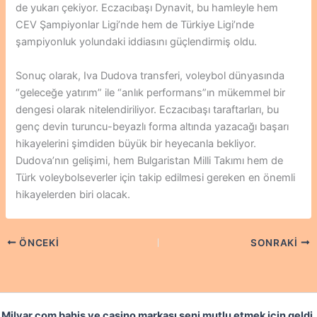
de yukarı çekiyor. Eczacıbaşı Dynavit, bu hamleyle hem
CEV Şampiyonlar Ligi’nde hem de Türkiye Ligi’nde
şampiyonluk yolundaki iddiasını güçlendirmiş oldu.
Sonuç olarak, Iva Dudova transferi, voleybol dünyasında
“geleceğe yatırım” ile “anlık performans”ın mükemmel bir
dengesi olarak nitelendiriliyor. Eczacıbaşı taraftarları, bu
genç devin turuncu-beyazlı forma altında yazacağı başarı
hikayelerini şimdiden büyük bir heyecanla bekliyor.
Dudova’nın gelişimi, hem Bulgaristan Milli Takımı hem de
Türk voleybolseverler için takip edilmesi gereken en önemli
hikayelerden biri olacak.
ÖNCEKI
SONRAKI
Milyar.com bahis ve casino markası seni mutlu etmek için geldi.