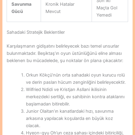
Son İki
Savunma
Kronik Hatalar
Maçta Gol
Gücü
Mevcut
Yemedi
Sahadaki Stratejik Beklentiler
Karşılaşmanın gidişatını belirleyecek bazı temel unsurlar
bulunmaktadır. Beşiktaş’ın oyun üstünlüğünü eline alması
beklenen bu mücadelede, şu noktalar ön plana çıkacaktır:
Orkun Kökçü’nün orta sahadaki oyun kurucu rolü
ve derin pasları hücum zenginliğini belirleyecektir.
Wilfried Ndidi ve Kristjan Asllani ikilisinin
merkezdeki sertliği, ev sahibinin kontra ataklarını
başlamadan bitirebilir.
Junior Olaitan’ın kanatlardaki hızı, savunma
arkasına yapılacak koşularda en büyük koz
olacak.
Hyeon-gyu Oh’un ceza sahası içindeki bitiriciliği,