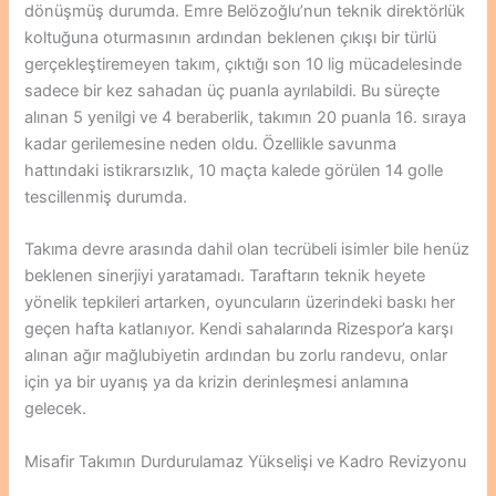
dönüşmüş durumda. Emre Belözoğlu’nun teknik direktörlük
koltuğuna oturmasının ardından beklenen çıkışı bir türlü
gerçekleştiremeyen takım, çıktığı son 10 lig mücadelesinde
sadece bir kez sahadan üç puanla ayrılabildi. Bu süreçte
alınan 5 yenilgi ve 4 beraberlik, takımın 20 puanla 16. sıraya
kadar gerilemesine neden oldu. Özellikle savunma
hattındaki istikrarsızlık, 10 maçta kalede görülen 14 golle
tescillenmiş durumda.
Takıma devre arasında dahil olan tecrübeli isimler bile henüz
beklenen sinerjiyi yaratamadı. Taraftarın teknik heyete
yönelik tepkileri artarken, oyuncuların üzerindeki baskı her
geçen hafta katlanıyor. Kendi sahalarında Rizespor’a karşı
alınan ağır mağlubiyetin ardından bu zorlu randevu, onlar
için ya bir uyanış ya da krizin derinleşmesi anlamına
gelecek.
Misafir Takımın Durdurulamaz Yükselişi ve Kadro Revizyonu