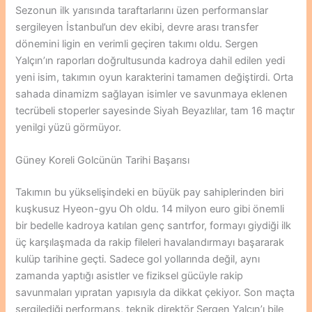
Sezonun ilk yarısında taraftarlarını üzen performanslar
sergileyen İstanbul’un dev ekibi, devre arası transfer
dönemini ligin en verimli geçiren takımı oldu. Sergen
Yalçın’ın raporları doğrultusunda kadroya dahil edilen yedi
yeni isim, takımın oyun karakterini tamamen değiştirdi. Orta
sahada dinamizm sağlayan isimler ve savunmaya eklenen
tecrübeli stoperler sayesinde Siyah Beyazlılar, tam 16 maçtır
yenilgi yüzü görmüyor.
Güney Koreli Golcünün Tarihi Başarısı
Takımın bu yükselişindeki en büyük pay sahiplerinden biri
kuşkusuz Hyeon-gyu Oh oldu. 14 milyon euro gibi önemli
bir bedelle kadroya katılan genç santrfor, formayı giydiği ilk
üç karşılaşmada da rakip fileleri havalandırmayı başararak
kulüp tarihine geçti. Sadece gol yollarında değil, aynı
zamanda yaptığı asistler ve fiziksel gücüyle rakip
savunmaları yıpratan yapısıyla da dikkat çekiyor. Son maçta
sergilediği performans, teknik direktör Sergen Yalçın’ı bile