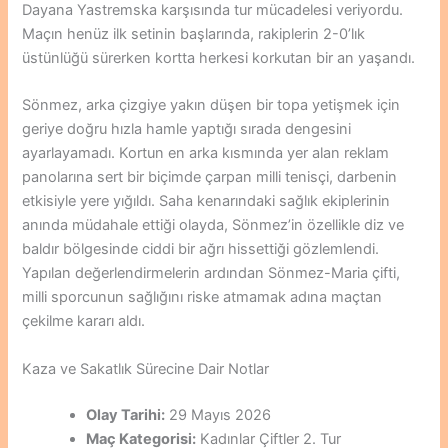
Dayana Yastremska karşısında tur mücadelesi veriyordu.
Maçın henüz ilk setinin başlarında, rakiplerin 2-0’lık
üstünlüğü sürerken kortta herkesi korkutan bir an yaşandı.
Sönmez, arka çizgiye yakın düşen bir topa yetişmek için
geriye doğru hızla hamle yaptığı sırada dengesini
ayarlayamadı. Kortun en arka kısmında yer alan reklam
panolarına sert bir biçimde çarpan milli tenisçi, darbenin
etkisiyle yere yığıldı. Saha kenarındaki sağlık ekiplerinin
anında müdahale ettiği olayda, Sönmez’in özellikle diz ve
baldır bölgesinde ciddi bir ağrı hissettiği gözlemlendi.
Yapılan değerlendirmelerin ardından Sönmez-Maria çifti,
milli sporcunun sağlığını riske atmamak adına maçtan
çekilme kararı aldı.
Kaza ve Sakatlık Sürecine Dair Notlar
Olay Tarihi:
29 Mayıs 2026
Maç Kategorisi:
Kadınlar Çiftler 2. Tur