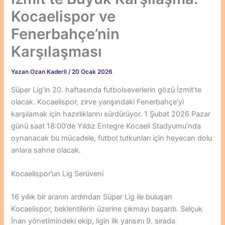
Kocaelispor ve
Fenerbahçe’nin
Karşılaşması
Yazan
Ozan Kaderli
/
20 Ocak 2026
Süper Lig’in 20. haftasında futbolseverlerin gözü İzmit’te
olacak. Kocaelispor, zirve yarışındaki Fenerbahçe’yi
karşılamak için hazırlıklarını sürdürüyor. 1 Şubat 2026 Pazar
günü saat 18:00’de Yıldız Entegre Kocaeli Stadyumu’nda
oynanacak bu mücadele, futbol tutkunları için heyecan dolu
anlara sahne olacak.
Kocaelispor’un Lig Serüveni
16 yıllık bir aranın ardından Süper Lig ile buluşan
Kocaelispor, beklentilerin üzerine çıkmayı başardı. Selçuk
İnan yönetimindeki ekip, ligin ilk yarısını 9. sırada