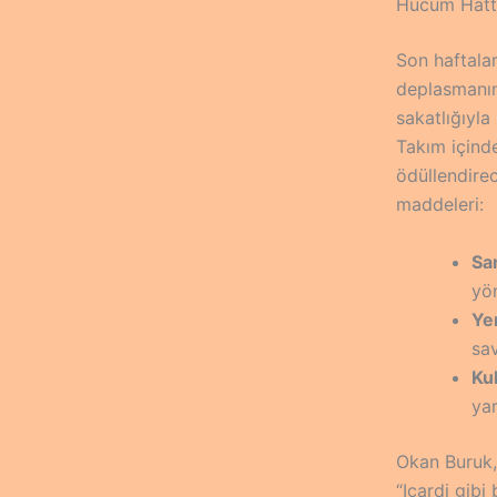
Hücum Hattı
Son haftala
deplasmanın
sakatlığıyla
Takım içind
ödüllendirec
maddeleri:
Sa
yö
Ye
sa
Ku
yar
Okan Buruk, 
“Icardi gibi