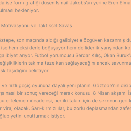
 ise form grafiği düşen Ismail Jakobs’un yerine Eren Elmalı
ulması bekleniyor.
 Motivasyonu ve Taktiksel Savaş
öztepe, son maçında aldığı galibiyetle özgüven kazanmış d
 ise hem eksiklerle boğuşuyor hem de liderlik yarışından 
galibiyet arıyor. Futbol yorumcusu Serdar Kılıç, Okan Buruk
değişikliklerin takıma taze kan sağlayacağını ancak savunm
sk taşıdığını belirtiyor.
ve hızlı geçiş oyununa dayalı yeni planın, Göztepe’nin disipl
şı nasıl bir sonuç vereceği merak konusu. 8 Nisan akşamı İ
u erteleme mücadelesi, her iki takım için de sezonun geri k
bir viraj olacak. Sarı-kırmızılılar, bu zorlu deplasmandan zaf
lubiyetini unutturmak istiyor.