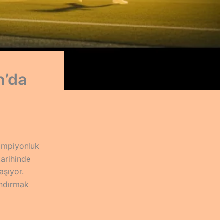
n’da
şampiyonluk
tarihinde
şıyor.
andırmak