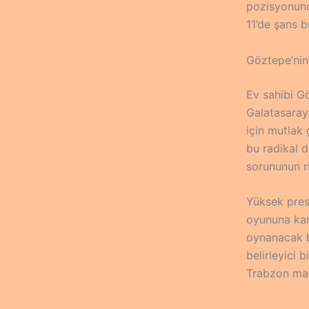
pozisyonunda
11’de şans b
Göztepe’nin
Ev sahibi G
Galatasaray
için mutlak 
bu radikal 
sorununun ri
Yüksek pres 
oyununa kar
oynanacak b
belirleyici 
Trabzon mağ