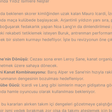
nda Yıldız İsimlere Neşter
rda beklenen skorer kimliğinden uzak kalan Mauro Icardi, İz
da maça kulübede başlayacak. Arjantinli yıldızın yanı sıra,
 boğuşarak fedakarlık yapan Noa Lang’ın da dinlendirilmesi 
eki rekabeti tetiklemek isteyen Buruk, antrenman performans
ek bir sistem kurmayı hedefliyor. İşte bu revizyonun öne çı
ne’nin Dönüşü:
Cezası sona eren Leroy Sane, kanat organiz
netmek üzere sahaya dönecek.
ni Kanat Kombinasyonu:
Barış Alper ve Sane’nin hızıyla rak
vunmanın dengesinin bozulması hedefleniyor.
lübe Gücü:
Icardi ve Lang gibi isimlerin maçın gidişatına gör
ıda hamle oyuncusu olarak kullanılması bekleniyor.
bu kararları alırken takım içi dengeleri gözetmeye çalıştığını
 bir ismi yedek bırakmak zor olsa da takımı ateşlemek için b