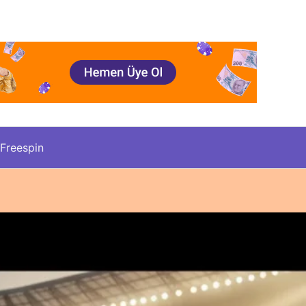
Freespin