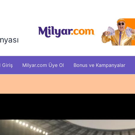
nyası
 Giriş
Milyar.com Üye Ol
Bonus ve Kampanyalar