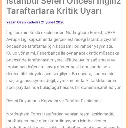
İstanbul Seferi Öncesi İngiliz
Taraftarlara Kritik Uyarı
Yazan
Ozan Kaderli
/
21 Şubat 2026
İngiltere’nin köklü ekiplerinden Nottingham Forest, UEFA
Avrupa Ligi kapsamında gerçekleştireceği İstanbul ziyareti
öncesinde taraftarları için kapsamlı bir rehber yayımladı.
Kulüp yönetimi, Fenerbahçe ile oynanacak kritik müsabaka
öncesinde taraftarlarının yerel kültüre uyum sağlaması ve
toplumsal değerlere saygı göstermesi konusunda son
derece titiz bir yaklaşım sergiliyor. Bu duyuru, sadece bir
maç organizasyonu değil, aynı zamanda iki farklı kültürün
spor paydasında buluştuğu hassas bir dönemi işaret ediyor.
Resmi Duyurunun Kapsamı ve Taraftar Planlaması
Nottingham Forest tarafından yapılan resmi açıklamada,
taraftarların maç günü koordinasyonu için belirlenen
stratejik noktalar paylaşıldı. İstanbul’un tarihi yarımadasında