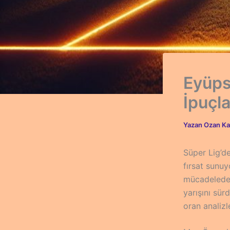
Eyüps
İpuçla
Yazan
Ozan Ka
Süper Lig’de
fırsat sunu
mücadelede
yarışını sür
oran analizl