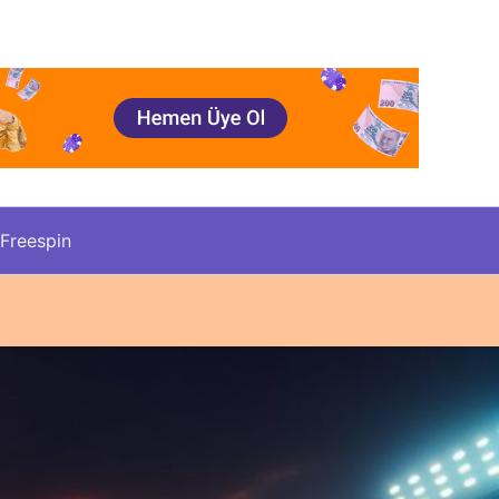
Freespin