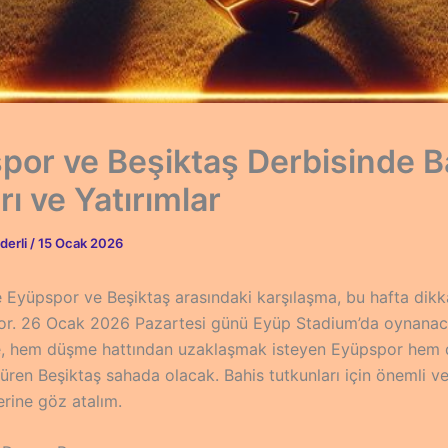
por ve Beşiktaş Derbisinde B
rı ve Yatırımlar
derli
/
15 Ocak 2026
 Eyüpspor ve Beşiktaş arasındaki karşılaşma, bu hafta dikka
yor. 26 Ocak 2026 Pazartesi günü Eyüp Stadium’da oynanac
, hem düşme hattından uzaklaşmak isteyen Eyüpspor hem d
düren Beşiktaş sahada olacak. Bahis tutkunları için önemli ve
erine göz atalım.