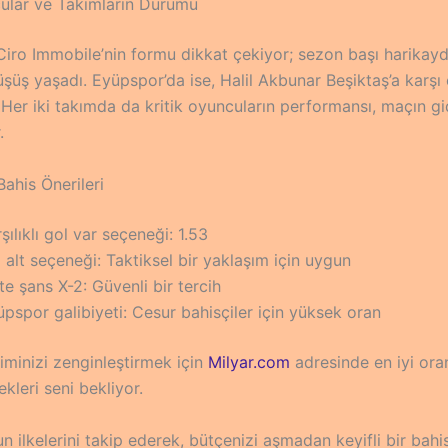
cular ve Takımların Durumu
 Ciro Immobile’nin formu dikkat çekiyor; sezon başı harikay
ş yaşadı. Eyüpspor’da ise, Halil Akbunar Beşiktaş’a karşı et
. Her iki takımda da kritik oyuncuların performansı, maçın gi
.
ahis Önerileri
şılıklı gol var seçeneği: 1.53
 alt seçeneği: Taktiksel bir yaklaşım için uygun
te şans X-2: Güvenli bir tercih
pspor galibiyeti: Cesur bahisçiler için yüksek oran
iminizi zenginleştirmek için
Milyar.com
adresinde en iyi oran
kleri seni bekliyor.
 ilkelerini takip ederek, bütçenizi aşmadan keyifli bir bah