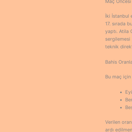
Maç Öncesi
İki İstanbul
17. sırada b
yaptı. Atil
sergilemesi
teknik direk
Bahis Oranla
Bu maç için 
Eyü
Ber
Beş
Verilen oran
ardı edilmem