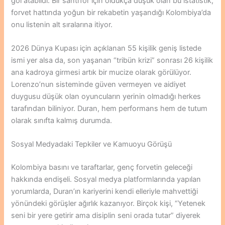
gol atabildi. Bir santrfor için oldukça düşük olan bu istatistik,
forvet hattında yoğun bir rekabetin yaşandığı Kolombiya’da
onu listenin alt sıralarına itiyor.
2026 Dünya Kupası için açıklanan 55 kişilik geniş listede
ismi yer alsa da, son yaşanan “tribün krizi” sonrası 26 kişilik
ana kadroya girmesi artık bir mucize olarak görülüyor.
Lorenzo’nun sisteminde güven vermeyen ve aidiyet
duygusu düşük olan oyuncuların yerinin olmadığı herkes
tarafından biliniyor. Duran, hem performans hem de tutum
olarak sınıfta kalmış durumda.
Sosyal Medyadaki Tepkiler ve Kamuoyu Görüşü
Kolombiya basını ve taraftarlar, genç forvetin geleceği
hakkında endişeli. Sosyal medya platformlarında yapılan
yorumlarda, Duran’ın kariyerini kendi elleriyle mahvettiği
yönündeki görüşler ağırlık kazanıyor. Birçok kişi, “Yetenek
seni bir yere getirir ama disiplin seni orada tutar” diyerek