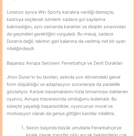
Lorenzo ayrıca Win Sports kanalına verdiği demeçte,
kadroya seçilecek isimlerin sadece gol sayılarına
bakmadığını, aynı zamanda karakter ve disiplin sınavından
da geçmeleri gerektiğini vurguladı. Bu mesaj, sadece
Duran’a değil, takımın geri kalanına da verilmiş net bir uyarı
niteliğindeydi.
Başarısız Avrupa Serüveni: Fenerbahçe ve Zenit Durakları
Jhon Duran’ın bu tavırları, aslında son dönemdeki genel
form düşüklüğü ve adaptasyon sorunlarıyla da paralellik
gösteriyor. Kariyer basamaklarını hızla tırmanması beklenen
oyuncu, Avrupa macerasında umduğunu bulamadı. Bu
süreçte yaşadığı başarısızlıklar, oyuncunun moral ve
motivasyon olarak da geriye gittiğini kanıtlar nitelikte.
Sezon başında büyük umutlarla Fenerbahçe’ye
kiralık olarak transfer oldu ancak beklentilerin çok