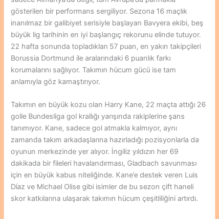
gösterilen bir performans sergiliyor. Sezona 16 maçlık
inanılmaz bir galibiyet serisiyle başlayan Bavyera ekibi, beş
büyük lig tarihinin en iyi başlangıç rekorunu elinde tutuyor.
22 hafta sonunda topladıkları 57 puan, en yakın takipçileri
Borussia Dortmund ile aralarındaki 6 puanlık farkı
korumalarını sağlıyor. Takımın hücum gücü ise tam
anlamıyla göz kamaştırıyor.
Takımın en büyük kozu olan Harry Kane, 22 maçta attığı 26
golle Bundesliga gol krallığı yarışında rakiplerine şans
tanımıyor. Kane, sadece gol atmakla kalmıyor, aynı
zamanda takım arkadaşlarına hazırladığı pozisyonlarla da
oyunun merkezinde yer alıyor. İngiliz yıldızın her 69
dakikada bir fileleri havalandırması, Gladbach savunması
için en büyük kabus niteliğinde. Kane’e destek veren Luis
Díaz ve Michael Olise gibi isimler de bu sezon çift haneli
skor katkılarına ulaşarak takımın hücum çeşitliliğini artırdı.