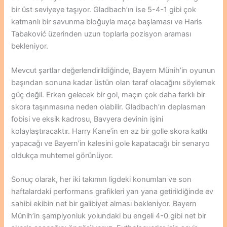
bir üst seviyeye taşıyor. Gladbach’ın ise 5-4-1 gibi çok
katmanlı bir savunma bloğuyla maça başlaması ve Haris
Tabaković üzerinden uzun toplarla pozisyon araması
bekleniyor.
Mevcut şartlar değerlendirildiğinde, Bayern Münih’in oyunun
başından sonuna kadar üstün olan taraf olacağını söylemek
güç değil. Erken gelecek bir gol, maçın çok daha farklı bir
skora taşınmasına neden olabilir. Gladbach’ın deplasman
fobisi ve eksik kadrosu, Bavyera devinin işini
kolaylaştıracaktır. Harry Kane’in en az bir golle skora katkı
yapacağı ve Bayern’in kalesini gole kapatacağı bir senaryo
oldukça muhtemel görünüyor.
Sonuç olarak, her iki takımın ligdeki konumları ve son
haftalardaki performans grafikleri yan yana getirildiğinde ev
sahibi ekibin net bir galibiyet alması bekleniyor. Bayern
Münih’in şampiyonluk yolundaki bu engeli 4-0 gibi net bir