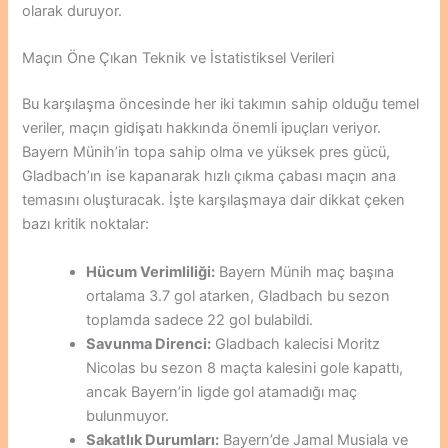
olarak duruyor.
Maçın Öne Çıkan Teknik ve İstatistiksel Verileri
Bu karşılaşma öncesinde her iki takımın sahip olduğu temel
veriler, maçın gidişatı hakkında önemli ipuçları veriyor.
Bayern Münih’in topa sahip olma ve yüksek pres gücü,
Gladbach’ın ise kapanarak hızlı çıkma çabası maçın ana
temasını oluşturacak. İşte karşılaşmaya dair dikkat çeken
bazı kritik noktalar:
Hücum Verimliliği:
Bayern Münih maç başına
ortalama 3.7 gol atarken, Gladbach bu sezon
toplamda sadece 22 gol bulabildi.
Savunma Direnci:
Gladbach kalecisi Moritz
Nicolas bu sezon 8 maçta kalesini gole kapattı,
ancak Bayern’in ligde gol atamadığı maç
bulunmuyor.
Sakatlık Durumları:
Bayern’de Jamal Musiala ve