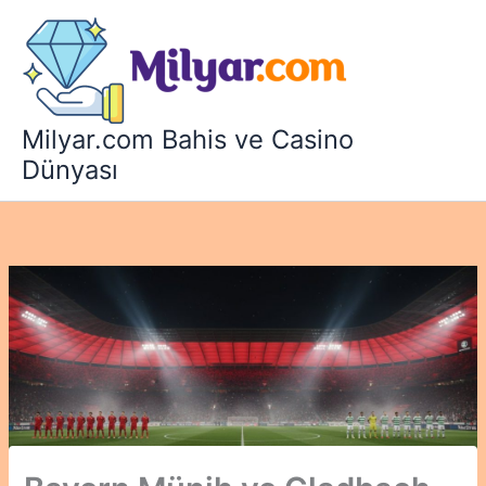
İçeriğe
atla
Milyar.com Bahis ve Casino
Dünyası