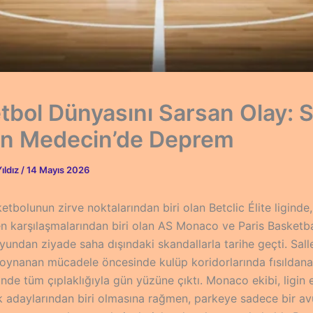
tbol Dünyasını Sarsan Olay: S
n Medecin’de Deprem
ıldız
/
14 Mayıs 2026
tbolunun zirve noktalarından biri olan Betclic Élite liginde,
n karşılaşmalarından biri olan AS Monaco ve Paris Basketbal
yundan ziyade saha dışındaki skandallarla tarihe geçti. Sal
oynanan mücadele öncesinde kulüp koridorlarında fısıldana
inde tüm çıplaklığıyla gün yüzüne çıktı. Monaco ekibi, ligin 
 adaylarından biri olmasına rağmen, parkeye sadece bir a