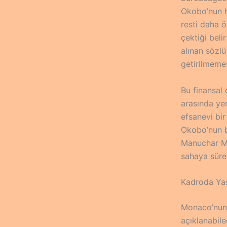
Okobo’nun h
resti daha 
çektiği bel
alınan sözlü
getirilmeme
Bu finansal 
arasında yer
efsanevi bir
Okobo’nun b
Manuchar Mar
sahaya süre
Kadroda Ya
Monaco’nun 
açıklanabile