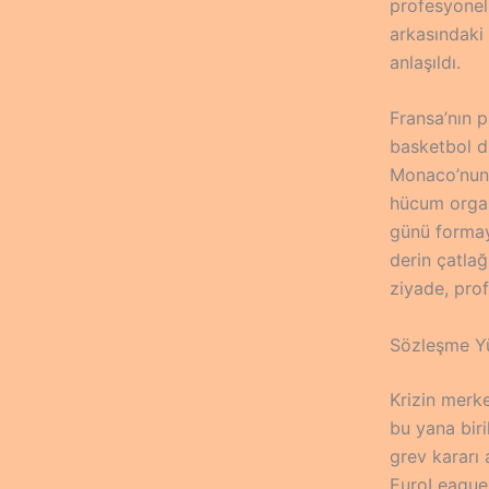
profesyonel
arkasındaki 
anlaşıldı.
Fransa’nın p
basketbol dü
Monaco’nun 
hücum organ
günü formay
derin çatlağ
ziyade, prof
Sözleşme Yü
Krizin merk
bu yana bir
grev kararı 
EuroLeague a