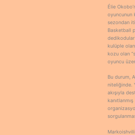
Élie Okobo’
oyuncunun k
sezondan it
Basketball p
dedikodular
kulüple ola
kozu olan “
oyuncu üzer
Bu durum, A
niteliğinde.
akışıyla des
kanıtlanmış 
organizasyo
sorgulanmas
Markoishvil