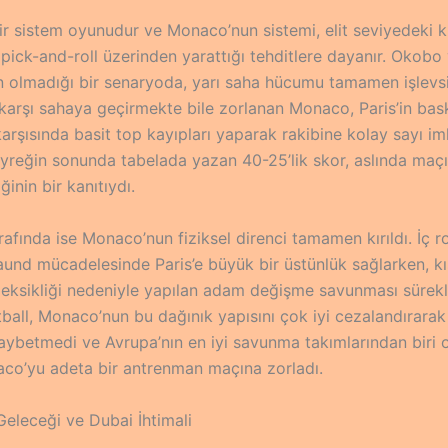
ir sistem oyunudur ve Monaco’nun sistemi, elit seviyedeki k
 pick-and-roll üzerinden yarattığı tehditlere dayanır. Okob
rin olmadığı bir senaryoda, yarı saha hücumu tamamen işlevs
karşı sahaya geçirmekte bile zorlanan Monaco, Paris’in bask
rşısında basit top kayıpları yaparak rakibine kolay sayı im
çeyreğin sonunda tabelada yazan 40-25’lik skor, aslında maç
iğinin bir kanıtıydı.
afında ise Monaco’nun fiziksel direnci tamamen kırıldı. İç 
baund mücadelesinde Paris’e büyük bir üstünlük sağlarken, k
 eksikliği nedeniyle yapılan adam değişme savunması sürekl
tball, Monaco’nun bu dağınık yapısını çok iyi cezalandırara
kaybetmedi ve Avrupa’nın en iyi savunma takımlarından biri 
aco’yu adeta bir antrenman maçına zorladı.
eleceği ve Dubai İhtimali