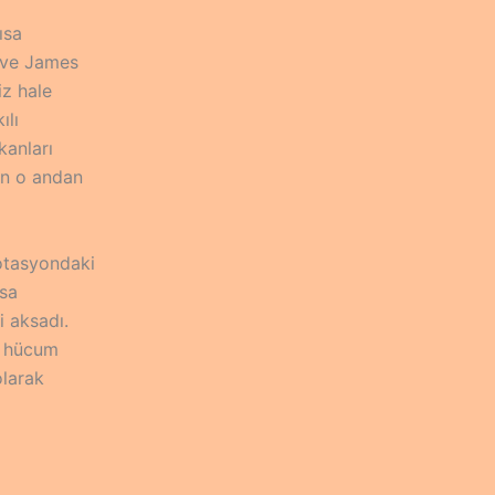
ısa
o ve James
iz hale
ılı
kanları
ın o andan
rotasyondaki
ısa
i aksadı.
k hücum
olarak