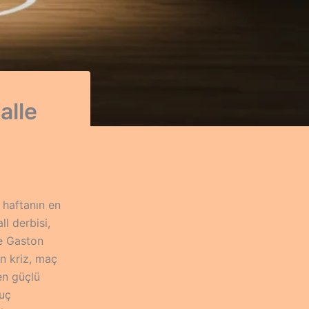
alle
 haftanın en
l derbisi,
le Gaston
n kriz, maç
en güçlü
vuç