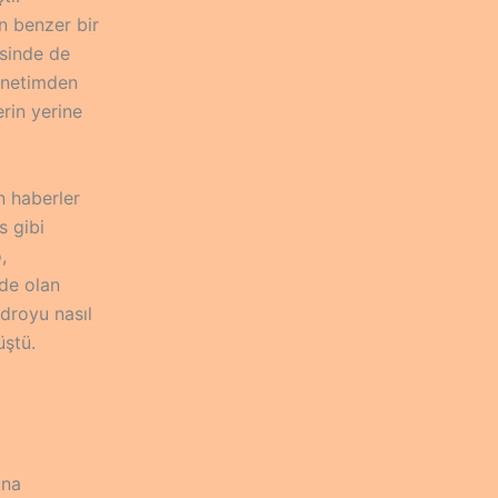
n benzer bir
isinde de
yönetimden
erin yerine
n haberler
s gibi
,
de olan
adroyu nasıl
üştü.
una