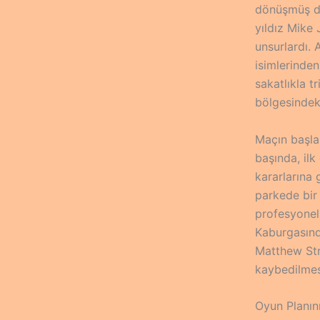
dönüşmüş du
yıldız Mike 
unsurlardı. 
isimlerinden
sakatlıkla 
bölgesindek
Maçın başlam
başında, il
kararlarına
parkede bir 
profesyonel
Kaburgasınd
Matthew Stra
kaybedilmes
Oyun Planın