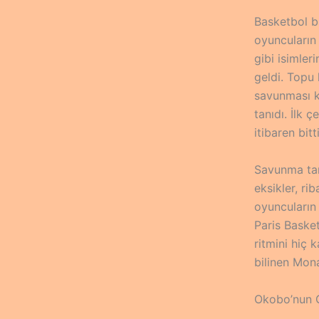
Basketbol b
oyuncuların
gibi isimle
geldi. Topu 
savunması ka
tanıdı. İlk 
itibaren bitt
Savunma tar
eksikler, ri
oyuncuların
Paris Baske
ritmini hiç 
bilinen Mon
Okobo’nun G