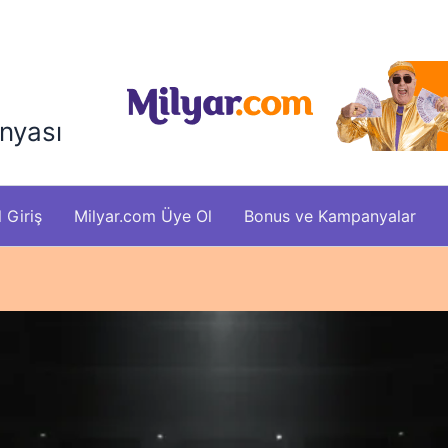
nyası
 Giriş
Milyar.com Üye Ol
Bonus ve Kampanyalar