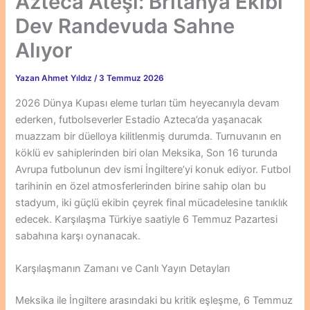
Azteca Ateşi: Britanya Ekibi
Dev Randevuda Sahne
Alıyor
Yazan
Ahmet Yıldız
/
3 Temmuz 2026
2026 Dünya Kupası eleme turları tüm heyecanıyla devam
ederken, futbolseverler Estadio Azteca’da yaşanacak
muazzam bir düelloya kilitlenmiş durumda. Turnuvanın en
köklü ev sahiplerinden biri olan Meksika, Son 16 turunda
Avrupa futbolunun dev ismi İngiltere’yi konuk ediyor. Futbol
tarihinin en özel atmosferlerinden birine sahip olan bu
stadyum, iki güçlü ekibin çeyrek final mücadelesine tanıklık
edecek. Karşılaşma Türkiye saatiyle 6 Temmuz Pazartesi
sabahına karşı oynanacak.
Karşılaşmanın Zamanı ve Canlı Yayın Detayları
Meksika ile İngiltere arasındaki bu kritik eşleşme, 6 Temmuz