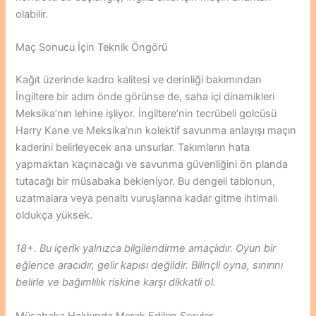
olabilir.
Maç Sonucu İçin Teknik Öngörü
Kağıt üzerinde kadro kalitesi ve derinliği bakımından
İngiltere bir adım önde görünse de, saha içi dinamikleri
Meksika’nın lehine işliyor. İngiltere’nin tecrübeli golcüsü
Harry Kane ve Meksika’nın kolektif savunma anlayışı maçın
kaderini belirleyecek ana unsurlar. Takımların hata
yapmaktan kaçınacağı ve savunma güvenliğini ön planda
tutacağı bir müsabaka bekleniyor. Bu dengeli tablonun,
uzatmalara veya penaltı vuruşlarına kadar gitme ihtimali
oldukça yüksek.
18+. Bu içerik yalnızca bilgilendirme amaçlıdır. Oyun bir
eğlence aracıdır, gelir kapısı değildir. Bilinçli oyna, sınırını
belirle ve bağımlılık riskine karşı dikkatli ol.
Müsabaka Hakkında Merak Edilen Sorular