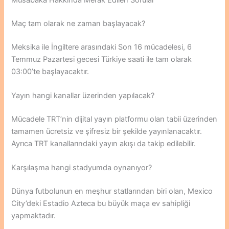
Maç tam olarak ne zaman başlayacak?
Meksika ile İngiltere arasındaki Son 16 mücadelesi, 6
Temmuz Pazartesi gecesi Türkiye saati ile tam olarak
03:00’te başlayacaktır.
Yayın hangi kanallar üzerinden yapılacak?
Mücadele TRT’nin dijital yayın platformu olan tabii üzerinden
tamamen ücretsiz ve şifresiz bir şekilde yayınlanacaktır.
Ayrıca TRT kanallarındaki yayın akışı da takip edilebilir.
Karşılaşma hangi stadyumda oynanıyor?
Dünya futbolunun en meşhur statlarından biri olan, Mexico
City’deki Estadio Azteca bu büyük maça ev sahipliği
yapmaktadır.