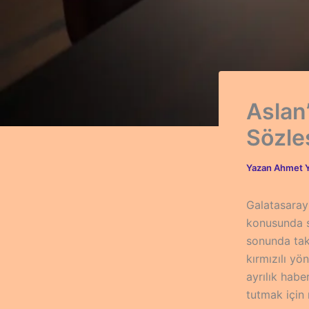
Aslan’
Sözle
Yazan
Ahmet Y
Galatasaray
konusunda sı
sonunda tak
kırmızılı yö
ayrılık habe
tutmak için