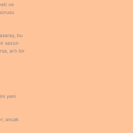
yeti ve
 sorusu
tasaray, bu
bir sezon
sa, artı bir
ini yeni
or; ancak