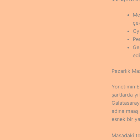
Mev
çek
Oy
Per
Ge
edi
Pazarlık Ma
Yönetimin E
şartlarda yı
Galatasaray’
adına maaş 
esnek bir ya
Masadaki tek