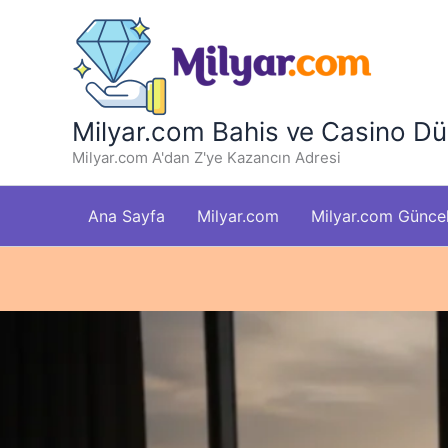
İçeriğe
atla
Milyar.com Bahis ve Casino Dü
Milyar.com A'dan Z'ye Kazancın Adresi
Ana Sayfa
Milyar.com
Milyar.com Güncel