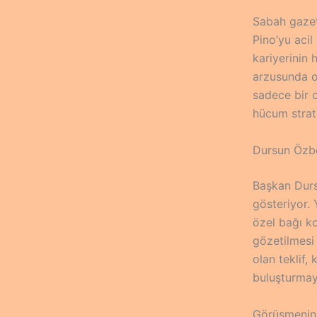
Sabah gazete
Pino’yu acil
kariyerinin
arzusunda ol
sadece bir o
hücum strate
Dursun Özbek
Başkan Durs
gösteriyor. 
özel bağı k
gözetilmesi
olan teklif,
buluşturmayı
Görüşmenin 