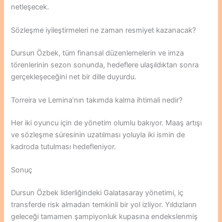
netleşecek.
Sözleşme iyileştirmeleri ne zaman resmiyet kazanacak?
Dursun Özbek, tüm finansal düzenlemelerin ve imza
törenlerinin sezon sonunda, hedeflere ulaşıldıktan sonra
gerçekleşeceğini net bir dille duyurdu.
Torreira ve Lemina’nın takımda kalma ihtimali nedir?
Her iki oyuncu için de yönetim olumlu bakıyor. Maaş artışı
ve sözleşme süresinin uzatılması yoluyla iki ismin de
kadroda tutulması hedefleniyor.
Sonuç
Dursun Özbek liderliğindeki Galatasaray yönetimi, iç
transferde risk almadan temkinli bir yol izliyor. Yıldızların
geleceği tamamen şampiyonluk kupasına endekslenmiş