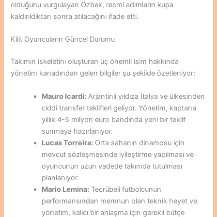
olduğunu vurgulayan Özbek, resmi adımların kupa
kaldırıldıktan sonra atılacağını ifade etti.
Kilit Oyuncuların Güncel Durumu
Takımın iskeletini oluşturan üç önemli isim hakkında
yönetim kanadından gelen bilgiler şu şekilde özetleniyor:
Mauro Icardi:
Arjantinli yıldıza İtalya ve ülkesinden
ciddi transfer teklifleri geliyor. Yönetim, kaptana
yıllık 4-5 milyon euro bandında yeni bir teklif
sunmaya hazırlanıyor.
Lucas Torreira:
Orta sahanın dinamosu için
mevcut sözleşmesinde iyileştirme yapılması ve
oyuncunun uzun vadede takımda tutulması
planlanıyor.
Mario Lemina:
Tecrübeli futbolcunun
performansından memnun olan teknik heyet ve
yönetim, kalıcı bir anlaşma için gerekli bütçe