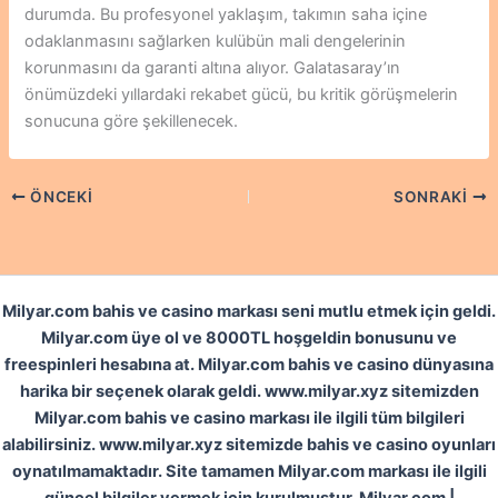
durumda. Bu profesyonel yaklaşım, takımın saha içine
odaklanmasını sağlarken kulübün mali dengelerinin
korunmasını da garanti altına alıyor. Galatasaray’ın
önümüzdeki yıllardaki rekabet gücü, bu kritik görüşmelerin
sonucuna göre şekillenecek.
ÖNCEKI
SONRAKI
Milyar.com bahis ve casino markası seni mutlu etmek için geldi.
Milyar.com üye ol ve 8000TL hoşgeldin bonusunu ve
freespinleri hesabına at. Milyar.com bahis ve casino dünyasına
harika bir seçenek olarak geldi. www.milyar.xyz sitemizden
Milyar.com bahis ve casino markası ile ilgili tüm bilgileri
alabilirsiniz. www.milyar.xyz sitemizde bahis ve casino oyunları
oynatılmamaktadır. Site tamamen Milyar.com markası ile ilgili