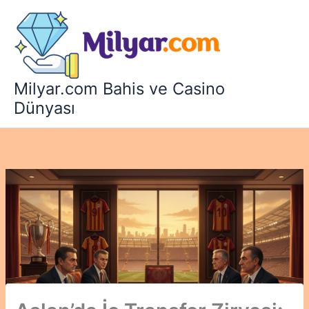
İçeriğe
atla
Milyar.com Bahis ve Casino
Dünyası