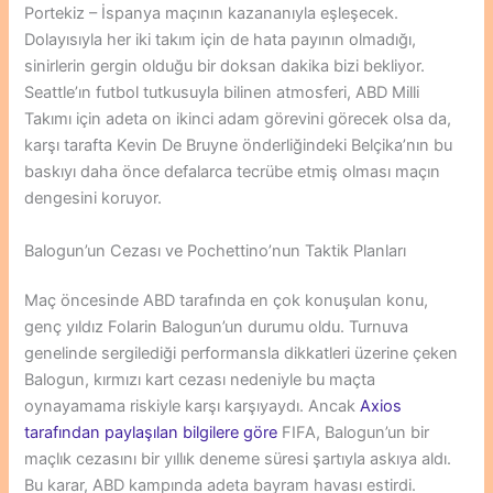
Portekiz – İspanya maçının kazananıyla eşleşecek.
Dolayısıyla her iki takım için de hata payının olmadığı,
sinirlerin gergin olduğu bir doksan dakika bizi bekliyor.
Seattle’ın futbol tutkusuyla bilinen atmosferi, ABD Milli
Takımı için adeta on ikinci adam görevini görecek olsa da,
karşı tarafta Kevin De Bruyne önderliğindeki Belçika’nın bu
baskıyı daha önce defalarca tecrübe etmiş olması maçın
dengesini koruyor.
Balogun’un Cezası ve Pochettino’nun Taktik Planları
Maç öncesinde ABD tarafında en çok konuşulan konu,
genç yıldız Folarin Balogun’un durumu oldu. Turnuva
genelinde sergilediği performansla dikkatleri üzerine çeken
Balogun, kırmızı kart cezası nedeniyle bu maçta
oynayamama riskiyle karşı karşıyaydı. Ancak
Axios
tarafından paylaşılan bilgilere göre
FIFA, Balogun’un bir
maçlık cezasını bir yıllık deneme süresi şartıyla askıya aldı.
Bu karar, ABD kampında adeta bayram havası estirdi.