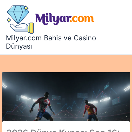
İçeriğe
atla
Milyar.com Bahis ve Casino
Dünyası